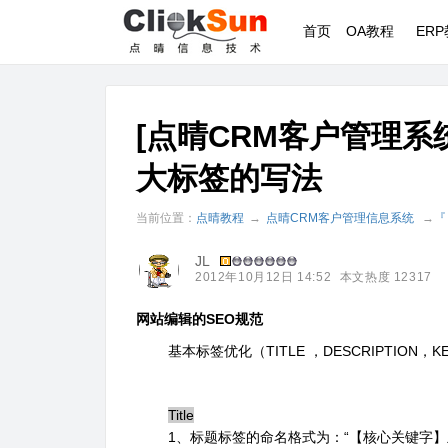
首页
OA教程
ER
[点晴CRM客户管理系
大标签的写法
当前位置：
点晴教程
→
点晴CRM客户管理信息系统
→
『
JL
2012年10月12日 14:52
本文热度 12317
网站编辑的SEO规范
基本标签优化（TITLE ，DESCRIPTION，K
Title
1、标题标签的命名格式为：“【核心关键字】主