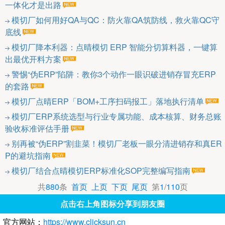
一体化才是出路
模切厂如何用好QA与QC：防火靠QA筑防线，救火靠QC守
底线
模切厂降本利器：点晴模切 ERP 智能分切算料器，一键算
出最优开料方案
警惕“伪ERP”陷阱：教你3个动作一眼识破进销存冒充ERP
的套路
模切厂点晴ERP「BOM+工序扫码报工」落地执行清单
模切厂ERP系统选型与行业专属功能、成本核算、财务总账
验收标准评估手册
别再被“伪ERP”割韭菜！模切厂老板一眼分清进销存和真ER
P的避坑指南
模切厂结合点晴模切ERP标准化SOP完整编写指南
共
880
条
首页
上页
下页
尾页
第
1
/
110
页
点击右上角图标分享到朋友圈
官方网站：
https://www.clicksun.cn