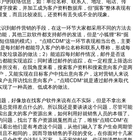
客户的联络信息，如：单位名称、联系人、地址、电话、传
字搜索，并加工成为客户资料数据库，但“掘客”整体表现有
重复，而且比较凌乱，还资料有丢失或不全的现象。
意识到邮件营销的手段，在这一环节大家都采用不同的方法去
功能，其他三款软件都支持邮件的发送，但是“小狐狸”和“掘
短信猫的模式）。“点晴
CDM
”这一环节表现相当出色，主要
其是每封邮件都能导入客户的单位名称和联系人尊称，形成每
群发垃圾器的做法；
2
）能追踪每封邮件情况，邮件是否送
击都能实现追踪；同时通过邮件的追踪，在一定程度上筛选出
件所没有。在我角度来看，搜索客户资料和搜索意向客户是两
客户，又能实现在目标客户中找出意向客户，这对营销人来说
挨户去拜访找出意向客户，“点晴
CDM
”就是通过邮件来取代
实现了一种高效、低成本的做法。
问题，好像放在找客户软件来说有点不实际，但是不拿出来
题总觉得差点什么的。所以我还是要谈谈这个问题，尽管可能
索出庞大的客户资源出来，如何利用好就销售人员的本领了。
的问题，找出了客户资源就戛然而止了，唯独“点晴
CDM
”在
以看出他们是有考虑这个问题，从他们融入了客户生命周期管
而且不相同的，因而导致销售的手段的变化，在你面对十几家
一旦合作客户达到上百家，上千家的时候，你还能清楚知道每