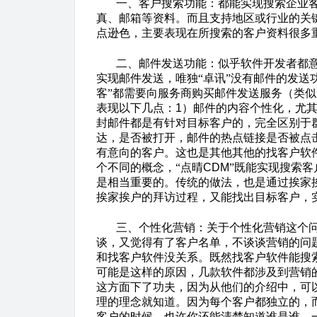
一、客户搜索功能：都能实现搜索企业
真、邮箱等资料。而且支持地区或行业的关键
点逊色，主要表现在所搜索的客户资料很多
二、邮件发送功能：似乎软件开发者都
实现邮件发送，唯独“卓讯”没有邮件的发送
客”都需要向服务商购买邮件发送服务（类似
表现以下几点：
1
）邮件的内容个性化，尤
封邮件都是有针对目标客户的，完全区别于
达，是否被打开，邮件的热点链接是否被点
有意向的客户。这也是其他其他的找客户软
个不同的概念，“点晴
CDM
”既能实现搜索
是相当重要的。传统的做法，也是通过挨家
挨家挨户的拜访过程，又能找出目标客户，
三、个性化营销：关于个性化营销这个
谈，又觉得有了客户名单，不谈谈营销的问
和找客户软件没关系。既然找客户软件能搜
可能是这样的原因，几款软件都涉及到营销
这方面下了功夫，因为从他们的介绍中，可
理的理念就知道。因为每个客户都独立的，
客户的时候，也许你还能清楚知道谁是谁，