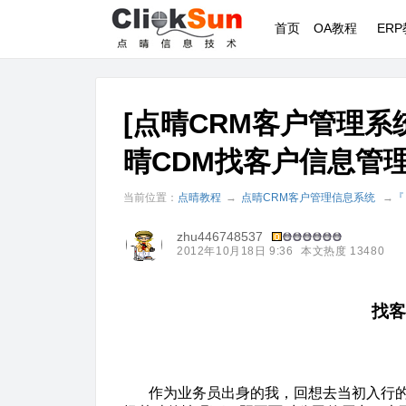
首页
OA教程
ER
[点晴CRM客户管理
晴CDM找客户信息管
当前位置：
点晴教程
→
点晴CRM客户管理信息系统
→
『
zhu446748537
2012年10月18日 9:36
本文热度 13480
找客
作为业务员出身的我，回想去当初入行