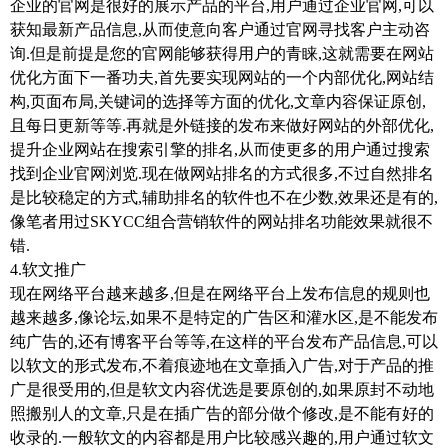
企业的官网是很好的展示产品的平台
,
用户通过企业官网
,
可以
获知最新产品信息
,
从而使意向客户通过官网寻找客户主动咨
询
.
但是前提是您的官网能够获得用户的青睐
,
这就需要在网站
优化方面下一番功夫
,
首先要实现网站的一个内部优化
,
网站结
构
,
页面布局
,
关键词的选择等方面的优化
,
文章内容保证原创
,
且每日更新等等
.
再就是外链接的发布来做好网站的外部优化
,
提升企业网站在搜索引擎的排名
,
从而使更多的用户通过搜索
找到企业官网浏览
.
现在做网站排名的方式很多
,
不过自然排名
是比较稳定的方式
,
辅助排名的软件也不在少数
,
效果还是有的
,
像笔者用过
SKYCC
组合营销软件的网站排名功能效果就很不
错
.
4.
软文推广
现在网络平台越来越多
,
但是在网络平台上发布信息的规则也
越来越多
,
像论坛
,
如果不是特定的广告区和灌水区
,
是不能发布
纯广告的
,
还有博客平台等等
,
在这样的平台发布产品信息
,
可以
以软文的形式发布
,
不着痕迹地在文章插入广告
,
对于产品的推
广是很受用的
,
但是软文内容优选是要原创的
,
如果原封不动地
照搬别人的文章
,
只是在插广告的部分做个修改
,
是不能有好的
收录的
.
一般软文的内容都是用户比较感兴趣的
,
用户通过软文