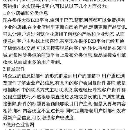
营销推广来实现寻找客户
,
可以从以下几个方面努力
:
1.
企业店铺和分类信息
现在很多大型
B2B
平台
,
像阿里巴巴
,
慧聪网等都可以免费拥有
企业的店铺
,
在企业店铺里更新自己的产品
,
定期更新产品资讯
,
可以让用户通过浏览企业店铺了解您的产品和企业动态
,
从而
使意向客户主动找上您咨询
,
甚至现在很多
B2B
平台已经开通
了店铺在线交易
,
可以直接实现意向客户的转化
.
再就是在
58
同
城
,
赶集网等类似的商贸平台上发布分类信息
,
极易被搜索引擎
收录
,
从而被更多的用户看到
,
2.
群发邮件
将企业的信息以邮件的形式群发到用户的邮箱中
,
用户通过浏
览邮件了解企业产品信息
,
有意向的客户会回复邮件咨询
,
或是
根据邮件中的联系方式主动联系您
,
实现轻松寻找客户
.
邮件群
发很注重技巧
,
不然很容易直接垃圾箱或是没被用户浏览就直
接删除
,
邮件的标题要新颖能够吸引用户注意
,
但是又要与内容
相符
,
邮件内容便宜不宜过长等
.
同时定期给老用户以邮件发布
最新产品信息
,
可以增强客户忠诚度
.
3.
做好企业官网