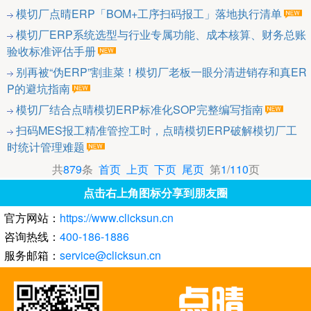
模切厂点晴ERP「BOM+工序扫码报工」落地执行清单
模切厂ERP系统选型与行业专属功能、成本核算、财务总账
验收标准评估手册
别再被“伪ERP”割韭菜！模切厂老板一眼分清进销存和真ER
P的避坑指南
模切厂结合点晴模切ERP标准化SOP完整编写指南
扫码MES报工精准管控工时，点晴模切ERP破解模切厂工
时统计管理难题
共
879
条
首页
上页
下页
尾页
第
1
/
110
页
点击右上角图标分享到朋友圈
官方网站：
https://www.clicksun.cn
咨询热线：
400-186-1886
服务邮箱：
service@clicksun.cn