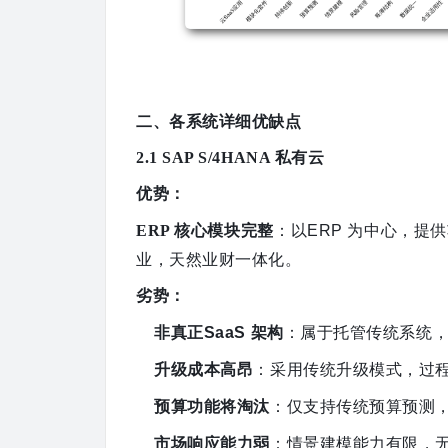
二、各系统详细优缺点
2.1 SAP S/4HANA 私有云
优势
：
ERP 核心模块完整
：以
ERP 为中心，提
业
，
天然业财一体化
。
劣势
：
非真正
SaaS 架构
：属于托管传统系统
升级成本高昂
：采用传统升级模式，过
预算功能将淘汰
：仅支持传统预算预测
市场响应能力弱
：情景建模能力有限，