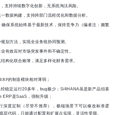
构，支持持续数字化创新，无系统淘汰风险。
统一数据构建，支持跨部门流程优化和数据分析。
更新，确保系统始终基于最新技术，保持竞争力（编者注：频繁
种规划方法，实现全业务线协同预测。
企业有效应对市场突发事件和不确定性。
或结构化联合账簿，满足多样化财务需求。
le云ERP的制造模块相对薄弱
；
C已经稳定运行20多年，bug极少；S/4HANA虽是新产品但基
e ERP是SaaS，强制升级；
发进行深度定制（尽管不推荐），极端场景下可以修改标准逻
允许修改底层代码，只能通过配置和扩展点实现，灵活性受限
。