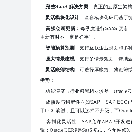
完整
SaaS 解决方案
：真正的云原生架
灵活模块化设计
：全套模块化应用基于
高频创新更新
：每季度进行
SaaS 
更新有时不一定是好事）。
智能预算预测
：支持互联企业规划和多
强大情景建模
：支持多情景规划，帮助
灵活账簿结构
：可选择厚账簿、薄账簿
劣势
：
功能深度与行业积累
相对较差，
Orac
成熟度与稳定性
不如
SAP，SAP EC
于ECC演进，且可以选择不升级；而Oracl
客制化灵活性：
SAP允许ABAP开
辑
；
Oracle云ERP是SaaS模式，不