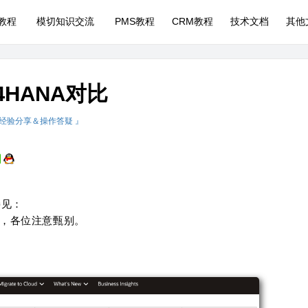
P教程
模切知识交流
PMS教程
CRM教程
技术文档
其他
S/4HANA对比
 经验分享＆操作答疑 』
接见：
vs-sap/，各位注意甄别。