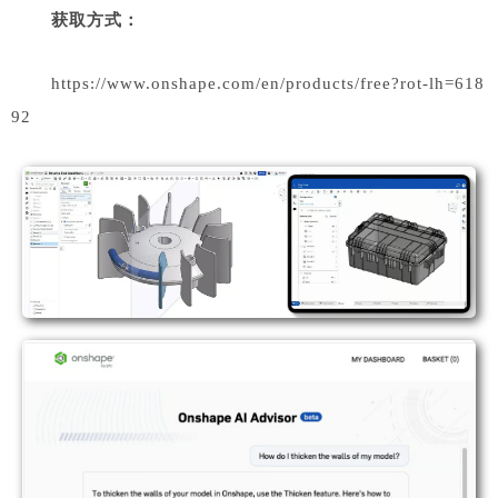
获
取方式：
https://www.onshape.com/en/products/free?rot-lh=618
92