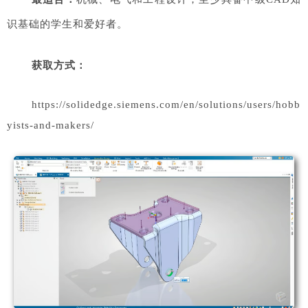
识基础的学生和爱好者。
获取方式：
https://solidedge.siemens.com/en/solutions/users/hobb
yists-and-makers/