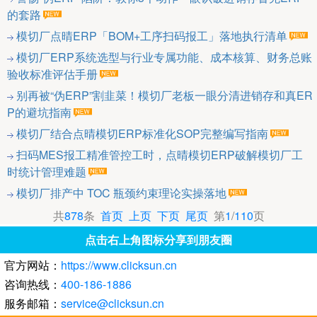
的套路
模切厂点晴ERP「BOM+工序扫码报工」落地执行清单
模切厂ERP系统选型与行业专属功能、成本核算、财务总账
验收标准评估手册
别再被“伪ERP”割韭菜！模切厂老板一眼分清进销存和真ER
P的避坑指南
模切厂结合点晴模切ERP标准化SOP完整编写指南
扫码MES报工精准管控工时，点晴模切ERP破解模切厂工
时统计管理难题
模切厂排产中 TOC 瓶颈约束理论实操落地
共
878
条
首页
上页
下页
尾页
第
1
/
110
页
点击右上角图标分享到朋友圈
官方网站：
https://www.clicksun.cn
咨询热线：
400-186-1886
服务邮箱：
service@clicksun.cn