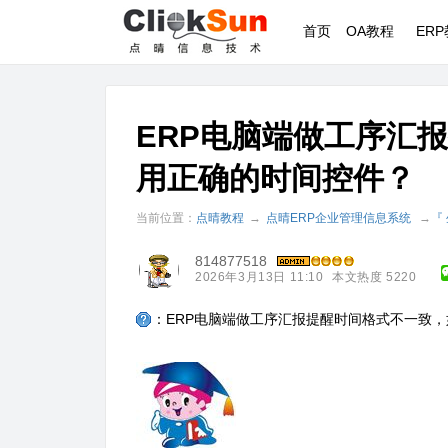
首页
OA教程
ER
ERP电脑端做工序汇
用正确的时间控件？
当前位置：
点晴教程
→
点晴ERP企业管理信息系统
→
『
814877518
2026年3月13日 11:10
本文热度 5220
：ERP电脑端做工序汇报提醒时间格式不一致