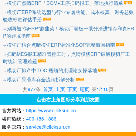
模切厂点晴ERP「BOM+工序扫码报工」落地执行清单
模切厂ERP系统选型与行业专属功能、成本核算、财务总账
验收标准评估手册
别再被“伪ERP”割韭菜！模切厂老板一眼分清进销存和真ER
P的避坑指南
模切厂结合点晴模切ERP标准化SOP完整编写指南
扫码MES报工精准管控工时，点晴模切ERP破解模切厂工
时统计管理难题
模切厂排产中 TOC 瓶颈约束理论实操落地
模切厂呆滞库存全流程拆解分析
共
877
条
首页
上页
下页
尾页
第
1
/
110
页
点击右上角图标分享到朋友圈
官方网站：
https://www.clicksun.cn
咨询热线：
400-186-1886
服务邮箱：
service@clicksun.cn