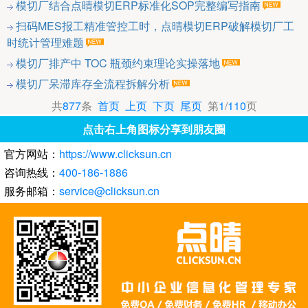
模切厂结合点晴模切ERP标准化SOP完整编写指南
扫码MES报工精准管控工时，点晴模切ERP破解模切厂工
时统计管理难题
模切厂排产中 TOC 瓶颈约束理论实操落地
模切厂呆滞库存全流程拆解分析
共
877
条
首页
上页
下页
尾页
第
1
/
110
页
点击右上角图标分享到朋友圈
官方网站：
https://www.clicksun.cn
咨询热线：
400-186-1886
服务邮箱：
service@clicksun.cn