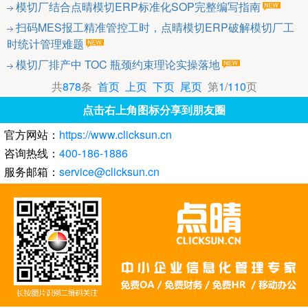
模切厂结合点晴模切ERP标准化SOP完整编写指南
扫码MES报工精准管控工时，点晴模切ERP破解模切厂工
时统计管理难题
模切厂排产中 TOC 瓶颈约束理论实操落地
共
878
条
首页
上页
下页
尾页
第
1
/
110
页
点击右上角图标分享到朋友圈
官方网站：
https://www.clicksun.cn
咨询热线：
400-186-1886
服务邮箱：
service@clicksun.cn