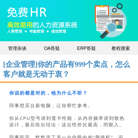
管理杂谈
OA答疑
ERP答疑
教程搜索
朋友想减肥，你掏心掏肺地给他推荐健身计划：“你
按我这个来，周一练胸，周二练背，周三练腿，每
组12次，间歇45秒，配合蛋白粉效果更好…”
[企业管理]你的产品有999个卖点，怎么
客户就是无动于衷？
朋友听完，点点头，说：“太麻烦了，我还是先少吃
点吧。”
你说的都是对的，他为什么不听？
同事想买台新电脑，让你帮忙参考。
你从CPU型号讲到显卡性能，从内存频率讲到散热
设计，最后给出结论：这台性价比最高，闭眼入。
同事听完，默默选了另一台你眼中的“颜值机”，还