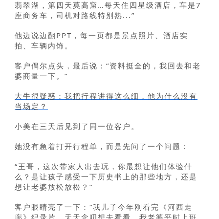
翡翠湖，第四天莫高窟…每天住四星级酒店，车是7
座商务车，司机对路线特别熟...”
他边说边翻PPT，每一页都是景点照片、酒店实
拍、车辆内饰。
客户偶尔点头，最后说：“资料挺全的，我回去和老
婆商量一下。”
大牛很疑惑：我把行程讲得这么细，他为什么没有
当场定？
小美在三天后见到了同一位客户。
她没有急着打开行程单，而是先问了一个问题：
“王哥，这次带家人出去玩，你最想让他们体验什
么？是让孩子感受一下历史书上的那些地方，还是
想让老婆放松放松？”
客户眼睛亮了一下：“我儿子今年刚看完《河西走
廊》纪录片，天天念叨想去看看。我老婆平时上班