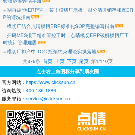
验收标准评估手册
别再被“伪ERP”割韭菜！模切厂老板一眼分清进销存和真ER
P的避坑指南
模切厂结合点晴模切ERP标准化SOP完整编写指南
扫码MES报工精准管控工时，点晴模切ERP破解模切厂工
时统计管理难题
模切厂排产中 TOC 瓶颈约束理论实操落地
共
878
条
首页
上页
下页
尾页
第
1
/
110
页
点击右上角图标分享到朋友圈
官方网站：
https://www.clicksun.cn
咨询热线：
400-186-1886
服务邮箱：
service@clicksun.cn