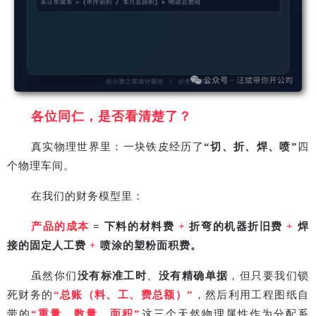
各位同仁，是否看清楚了？
真实物理世界里：一块铁皮经历了
“
切、折、焊、喷
”
四
个物理车间。
在我们的财务模型里：
产品的成本
=
下料的材料费
+
折弯的机器折旧费
+
焊
接的固定人工费
+
喷涂的塑粉面积费。
虽然你们
没有标准工时
、
没有精确单据
，但只要我们锁
死财务的
“
总账（料、工、费总额）
”
，然后利用工程图纸自
带的
“
重量、数量、面积
”
这三个天然物理属性作为分配系