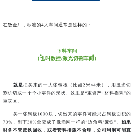
在钣金厂，标准的
4
大车间通常是这样的：
下料车间
（也叫数控/激光切割车间）
就是
把买来的一大张钢板（比如
2
米
×4
米），用激光切
割机切成一个个小零件的形状。这里是
“
重资产
+
材料损耗
”
的
重灾区。
买一张钢板
1000
块，切出来的零件可能只占钢板面积的
70%
，剩下
30%
全变成了像渔网一样的
“
边角料
/
废铁
”
。
如果
财务不管废铁回收，或者套料排版不合理，公司利润可能直