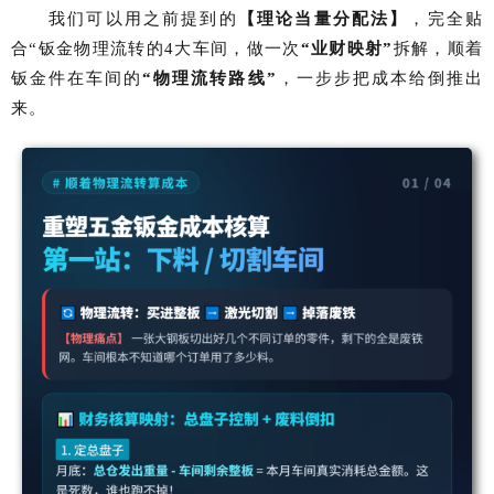
我们可以用之前提到的
【理论当量分配法】
，完全贴
合“钣金物理流转的
4
大车间，做一次
“业财映射”
拆解，顺着
钣金件在车间的
“物理流转路线”
，一步步把成本给倒推出
来。