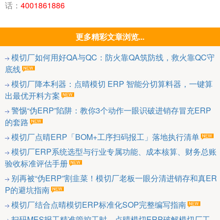
话：
4001861886
更多精彩文章浏览...
模切厂如何用好QA与QC：防火靠QA筑防线，救火靠QC守
底线
模切厂降本利器：点晴模切 ERP 智能分切算料器，一键算
出最优开料方案
警惕“伪ERP”陷阱：教你3个动作一眼识破进销存冒充ERP
的套路
模切厂点晴ERP「BOM+工序扫码报工」落地执行清单
模切厂ERP系统选型与行业专属功能、成本核算、财务总账
验收标准评估手册
别再被“伪ERP”割韭菜！模切厂老板一眼分清进销存和真ER
P的避坑指南
模切厂结合点晴模切ERP标准化SOP完整编写指南
扫码MES报工精准管控工时，点晴模切ERP破解模切厂工