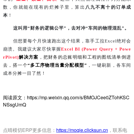
数，你就能在现有的烂摊子里，算出
八九不离十的订单成
本
！
这叫用
“
财务的逻辑公平
”
，去对冲
“
车间的物理混乱
”
。
但想要每个月快速跑出这个结果，靠手工拉
Excel
绝对会
崩溃。我建议大家尽快掌握
Excel BI (Power Query + Powe
rPivot)
解决方案
，把财务的总账明细和工程的图纸清单倒进
去，搭一个
“
多工序物理当量分配模型
”
，一键刷新，各车间
成本分摊一目了然！
阅读原文：https://mp.weixin.qq.com/s/BMOJCee0ZTohKSC
NSsgUmQ
点晴模切ERP更多信息：
https://moqie.clicksun.cn
，联系电