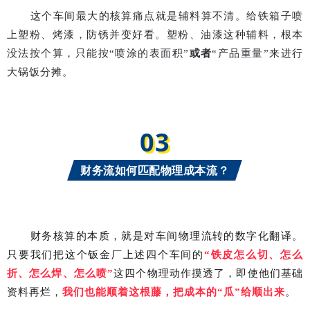
这个
车间最
大的核算痛点就是辅料算不清。给铁箱子喷
上塑粉、烤漆，防锈并变好看。塑粉、油漆这种辅料，根本
没法按个算，只能按
“
喷涂的表面积
”
或者
“
产品重量
”
来进行
大锅饭分摊。
03
财务流如何匹配物理成本流？
财务核算的本质，就是对车间物理流转的数字化翻译。
只要我们把这个钣金厂上述四个车间的
“铁皮怎么切、怎么
折、怎么焊、怎么喷”
这四个物理动作摸透了，即使他们基础
资料再烂，
我们也能顺着这根藤，把成本的“瓜”给顺出来
。