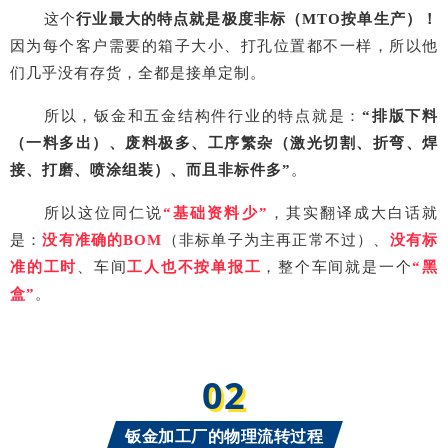
这个
行业最大的特点就是极度非标（
MTO
按单生产）！
因为每个客户需要的箱子大小、打孔位置都不一样，所以他
们几乎没有存货，全都是接单定制。
所以，钣金和五金结构件行业的特点就是：
“
排版下料
（一料多出）、废料极多、工序繁杂（激光切割、折弯、焊
接、打磨、喷涂组装）、而且非标件多
”
。
所以这位同仁说
“
基础资料少
”
，其实翻译成大白话就
是：
没有准确的
BOM
（非标单子为主再正常不过）、
没有标
准的工时
、车间
工人也不按单报工
，整个车间就是一个
“
黑
盒
”
。
02
钣金加工厂的物理流转过程