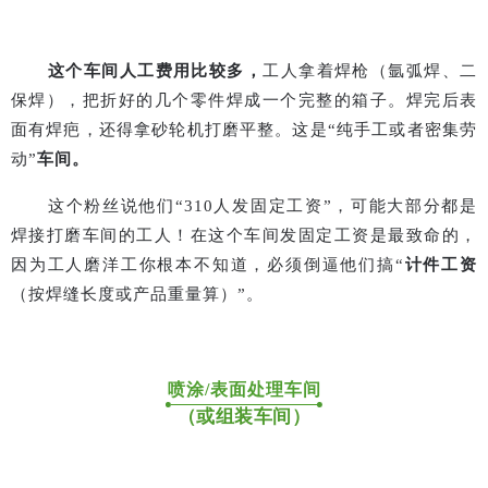
这个车间人工费用比较多，
工人拿着焊枪（氩弧焊、二
保焊），把折好的几个零件焊成一个完整的箱子。焊完后表
面有焊疤，还得拿砂轮机打磨平整。这是
“
纯手工或者密集劳
动
”
车间。
这个粉丝说他们
“310
人发固定工资
”
，可能大部分都是
焊接打磨车间的工人！在这个车间发固定工资是最致命的，
因为工人磨洋工你根本不知道，必须倒逼他们搞
“
计件工资
（按焊缝长度或产品重量算）
”
。
喷涂/表面处理车间
（或组装车间）