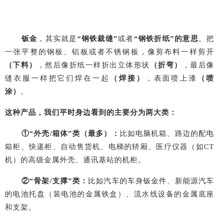
钣金
，其实就是
“
钢铁裁缝
”
或者
“
钢铁折纸
”的意思
。把
一张平整的钢板、铝板或者不锈钢板，像剪布料一样剪开
（下料）
，然后像折纸一样折出立体形状
（折弯）
，最后像
缝衣服一样把它们焊在一起
（焊接）
，表面喷上漆
（喷
涂）
。
这种产品，我们平时身边看到的主要分为两大类：
①
“
外壳
/
箱体
”
类（最多）：
比如电脑机箱、路边的配电
箱柜、快递柜、自动售货机、电梯的轿厢、医疗仪器（如
CT
机）的高级金属外壳、通讯基站的机柜。
②
“
骨架
/
支撑
”
类：
比如汽车的车身钣金件、新能源汽车
的电池托盘（装电池的金属铁盒）、流水线设备的金属底座
和支架。