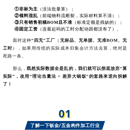
①非
标
为主
（没法批量算）；
②领料混乱
（前端物料流断裂，实际材料算不清）；
③只有销售初稿
BOM
且不准
（标准定额是残缺的）；
④固定工资
（连最起码的工时分配动因都没有了）。
面对这种
“
四无
”
工厂
（
无标品、无单据、无准
BOM
、无
工时
），如果用传统的实际成本归集会计方法去算，绝对是
死路一条。
那么，
既然实际数据全是乱的，我们就可以彻底放弃
“
算
实际
”
，改用
“
理论当量法
+
差异大锅饭
”
的套路来逆向拆解
了！
01
了解一下钣金/五金构件加工行业