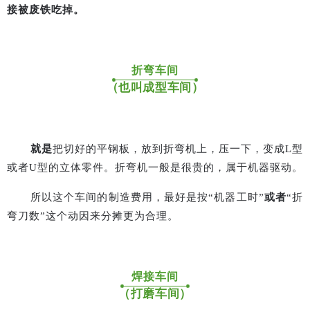
接被废铁吃掉。
折弯车间
（也叫成型车间）
就是
把切好的平钢板，放到折弯机上，压一下，变成
L
型
或者
U
型的立体零件。折弯机一般是很贵的，属于机器驱动。
所以这个车间的制造费用，最好是按
“
机器工时
”
或者
“
折
弯刀数
”
这个动因来分摊更为合理。
焊接车间
（打磨车间）