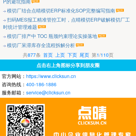
P的避坑指南
模切厂结合点晴模切ERP标准化SOP完整编写指南
扫码MES报工精准管控工时，点晴模切ERP破解模切厂工
时统计管理难题
模切厂排产中 TOC 瓶颈约束理论实操落地
模切厂呆滞库存全流程拆解分析
共
877
条
首页
上页
下页
尾页
第
1
/
110
页
点击右上角图标分享到朋友圈
官方网站：
https://www.clicksun.cn
咨询热线：
400-186-1886
服务邮箱：
service@clicksun.cn