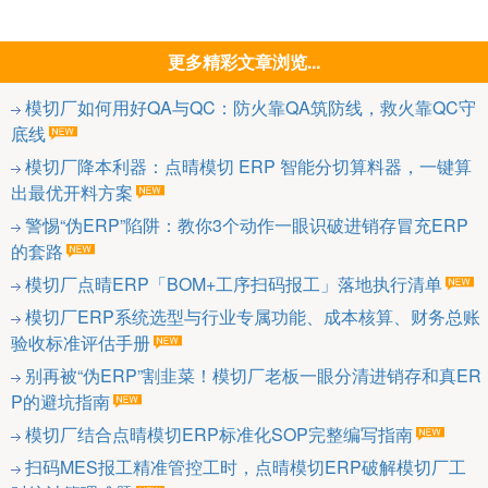
更多精彩文章浏览...
模切厂如何用好QA与QC：防火靠QA筑防线，救火靠QC守
底线
模切厂降本利器：点晴模切 ERP 智能分切算料器，一键算
出最优开料方案
警惕“伪ERP”陷阱：教你3个动作一眼识破进销存冒充ERP
的套路
模切厂点晴ERP「BOM+工序扫码报工」落地执行清单
模切厂ERP系统选型与行业专属功能、成本核算、财务总账
验收标准评估手册
别再被“伪ERP”割韭菜！模切厂老板一眼分清进销存和真ER
P的避坑指南
模切厂结合点晴模切ERP标准化SOP完整编写指南
扫码MES报工精准管控工时，点晴模切ERP破解模切厂工