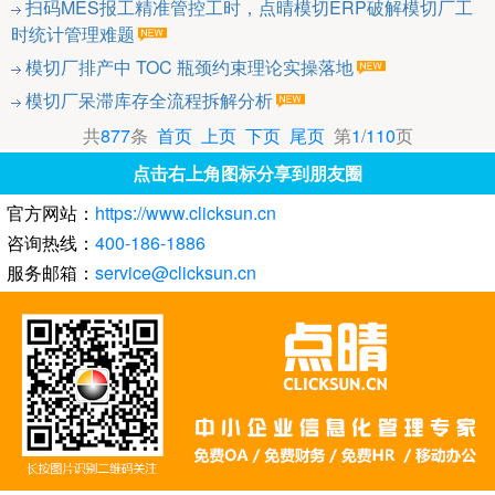
扫码MES报工精准管控工时，点晴模切ERP破解模切厂工
时统计管理难题
模切厂排产中 TOC 瓶颈约束理论实操落地
模切厂呆滞库存全流程拆解分析
共
877
条
首页
上页
下页
尾页
第
1
/
110
页
点击右上角图标分享到朋友圈
官方网站：
https://www.clicksun.cn
咨询热线：
400-186-1886
服务邮箱：
service@clicksun.cn