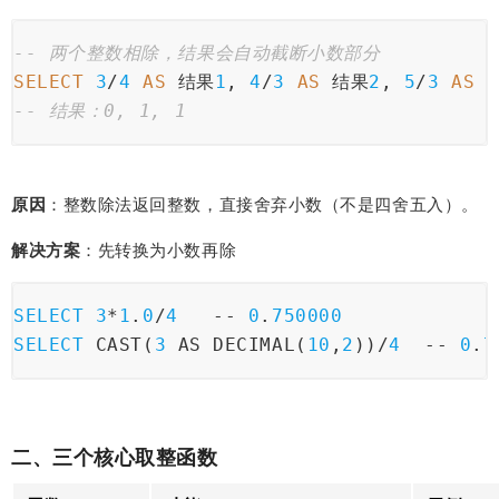
-- 两个整数相除，结果会自动截断小数部分
SELECT
3
/
4
AS
 结果
1
, 
4
/
3
AS
 结果
2
, 
5
/
3
AS
 
-- 结果：0, 1, 1
原因
：整数除法返回整数，直接舍弃小数（不是四舍五入）。
解决方案
：先转换为小数再除
SELECT
3
*
1
.
0
/
4
   -- 
0
.
750000
SELECT
 CAST(
3
 AS DECIMAL(
10
,
2
))/
4
  -- 
0
.
7
二、三个核心取整函数