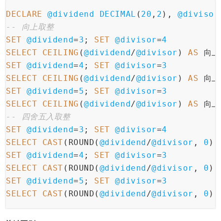
DECLARE
@dividend
DECIMAL
(
20
,
2
), 
@divisor
-- 向上取整
SET
@dividend
=
3
; 
SET
@divisor
=
4
SELECT
CEILING
(
@dividend
/
@divisor
) 
AS
 向上
SET
@dividend
=
4
; 
SET
@divisor
=
3
SELECT
CEILING
(
@dividend
/
@divisor
) 
AS
 向上
SET
@dividend
=
5
; 
SET
@divisor
=
3
SELECT
CEILING
(
@dividend
/
@divisor
) 
AS
 向上
-- 四舍五入取整
SET
@dividend
=
3
; 
SET
@divisor
=
4
SELECT
CAST
(ROUND(
@dividend
/
@divisor
, 
0
) 
SET
@dividend
=
4
; 
SET
@divisor
=
3
SELECT
CAST
(ROUND(
@dividend
/
@divisor
, 
0
) 
SET
@dividend
=
5
; 
SET
@divisor
=
3
SELECT
CAST
(ROUND(
@dividend
/
@divisor
, 
0
) 