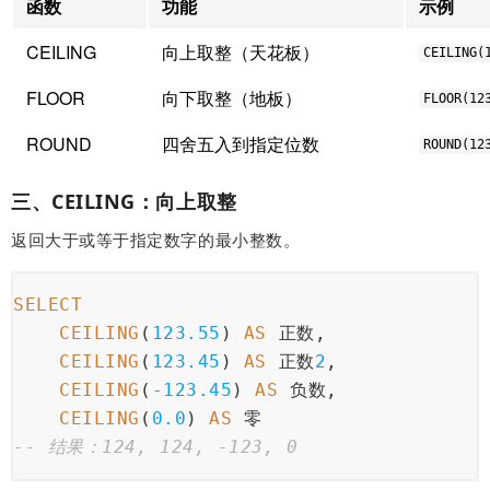
函数
功能
示例
CEILING
向上取整（天花板）
CEILING(
FLOOR
向下取整（地板）
FLOOR(12
ROUND
四舍五入到指定位数
ROUND(12
三、CEILING：向上取整
返回大于或等于指定数字的最小整数。
SELECT
CEILING
(
123.55
) 
AS
 正数,
CEILING
(
123.45
) 
AS
 正数
2
,
CEILING
(
-123.45
) 
AS
 负数,
CEILING
(
0.0
) 
AS
 零
-- 结果：124, 124, -123, 0