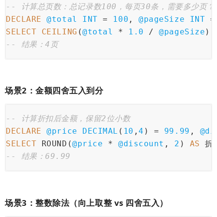
-- 计算总页数：总记录数100，每页30条，需要多少页？
DECLARE
@total
INT
=
100
, 
@pageSize
INT
=
SELECT
CEILING
(
@total
*
1.0
/
@pageSize
) 
-- 结果：4页
场景2：金额四舍五入到分
-- 计算折扣后金额，保留2位小数
DECLARE
@price
DECIMAL
(
10
,
4
) 
=
99.99
, 
@di
SELECT
 ROUND(
@price
*
@discount
, 
2
) 
AS
 折
-- 结果：69.99
场景3：整数除法（向上取整 vs 四舍五入）