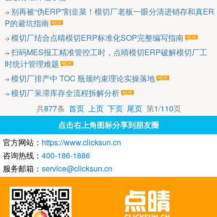
别再被“伪ERP”割韭菜！模切厂老板一眼分清进销存和真ER
P的避坑指南
模切厂结合点晴模切ERP标准化SOP完整编写指南
扫码MES报工精准管控工时，点晴模切ERP破解模切厂工
时统计管理难题
模切厂排产中 TOC 瓶颈约束理论实操落地
模切厂呆滞库存全流程拆解分析
共
877
条
首页
上页
下页
尾页
第
1
/
110
页
点击右上角图标分享到朋友圈
官方网站：
https://www.clicksun.cn
咨询热线：
400-186-1886
服务邮箱：
service@clicksun.cn