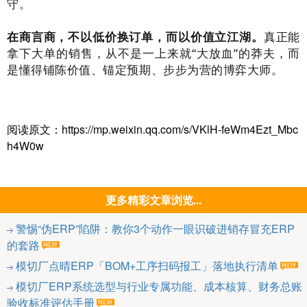
守。
在商言商，不以低价换订单，而以价值立江湖。
真正能
拿下大单的销售，从不是一上来就“大放血”的莽夫，而
是懂得铺陈价值、锚定预期、步步为营的博弈大师。
阅读原文：https://mp.weixin.qq.com/s/VKlH-feWm4Ezt_Mbc
h4W0w
更多精彩文章浏览...
警惕“伪ERP”陷阱：教你3个动作一眼识破进销存冒充ERP
的套路
模切厂点晴ERP「BOM+工序扫码报工」落地执行清单
模切厂ERP系统选型与行业专属功能、成本核算、财务总账
验收标准评估手册