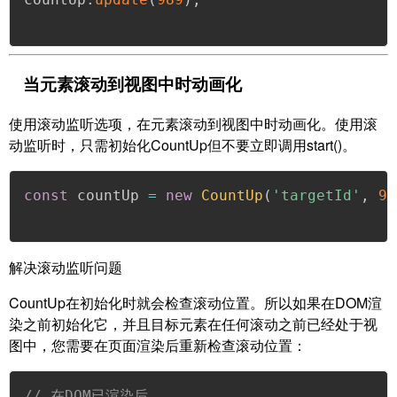
当元素滚动到视图中时动画化
使用滚动监听选项，在元素滚动到视图中时动画化。使用滚
动监听时，只需初始化CountUp但不要立即调用start()。
const
 countUp 
=
new
CountUp
(
'targetId'
,
98
解决滚动监听问题
CountUp在初始化时就会检查滚动位置。所以如果在DOM渲
染之前初始化它，并且目标元素在任何滚动之前已经处于视
图中，您需要在页面渲染后重新检查滚动位置：
// 在DOM已渲染后