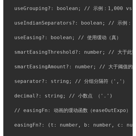
  useGrouping?: boolean; // 示例：1,000 vs
  useIndianSeparators?: boolean; // 示例：1
  useEasing?: boolean; // 使用缓动（真）

  smartEasingThreshold?: number; // 大
  smartEasingAmount?: number; // 大于阈值
  separator?: string; // 分组分隔符（','）

  decimal?: string; // 小数点 （'.')

  // easingFn: 动画的缓动函数（easeOutExpo）

  easingFn?: (t: number, b: number, c: num