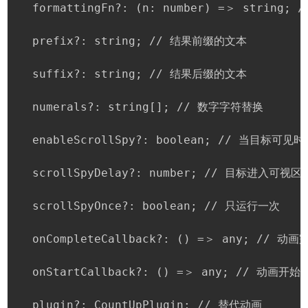
  formattingFn?: (n: number) =＞ string
  prefix?: string; // 结果前缀的文本

  suffix?: string; // 结果后缀的文本

  numerals?: string[]; // 数字字符替换

  enableScrollSpy?: boolean; // 当目标可见
  scrollSpyDelay?: number; // 目标进入可
  scrollSpyOnce?: boolean; // 只运行一次

  onCompleteCallback?: () =＞ any; // 动
  onStartCallback?: () =＞ any; // 动画开始
  plugin?: CountUpPlugin; // 替代动画
