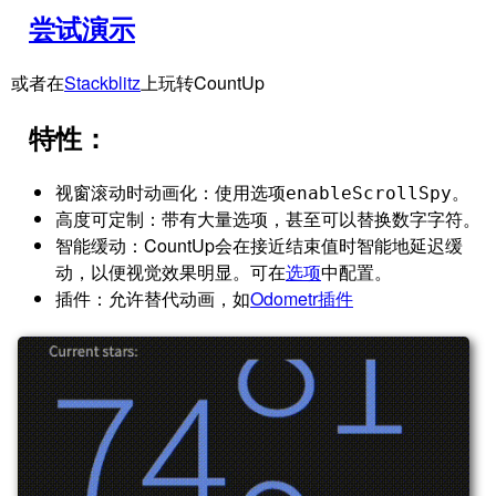
尝试演示
或者在
Stackblitz
上玩转CountUp
特性：
视窗滚动时动画化
：使用选项
。
enableScrollSpy
高度可定制
：带有大量选项，甚至可以替换数字字符。
智能缓动
：CountUp会在接近结束值时智能地延迟缓
动，以便视觉效果明显。可在
选项
中配置。
插件
：允许替代动画，如
Odometr插件