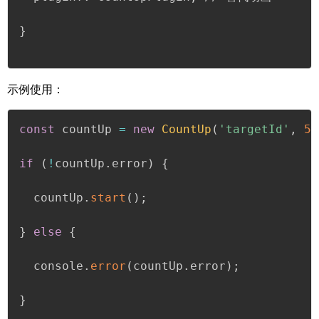
}

示例使用
：
const
 countUp 
=
new
CountUp
(
'targetId'
,
52
if
(
!
countUp
.
error
)
{
  countUp
.
start
(
)
;
}
else
{
  console
.
error
(
countUp
.
error
)
;
}