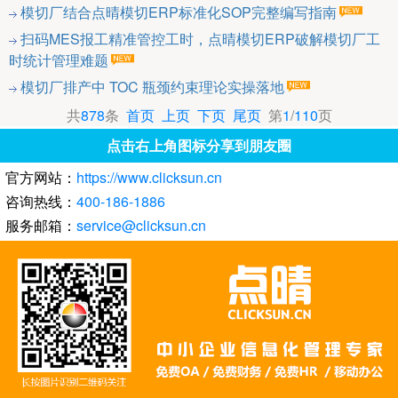
模切厂结合点晴模切ERP标准化SOP完整编写指南
扫码MES报工精准管控工时，点晴模切ERP破解模切厂工
时统计管理难题
模切厂排产中 TOC 瓶颈约束理论实操落地
共
878
条
首页
上页
下页
尾页
第
1
/
110
页
点击右上角图标分享到朋友圈
官方网站：
https://www.clicksun.cn
咨询热线：
400-186-1886
服务邮箱：
service@clicksun.cn