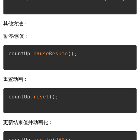
其他方法
：
暂停/恢复：
countUp
.
pauseResume
(
)
;
重置动画：
countUp
.
reset
(
)
;
更新结束值并动画化：
countUp
.
update
(
989
)
;