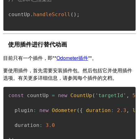
countUp
.
handleScroll
(
)
;
使用插件进行替代动画
目前只有一个插件，即**
Odometer插件
**。
要使用插件，首先需要安装插件包。然后包括它并使用插件
选项。有关更多详细信息，请参阅每个插件的文档。
const
 countUp 
=
new
CountUp
(
'targetId'
,
52
  plugin
:
new
Odometer
(
{
duration
:
2.3
,
la
  duration
:
3.0