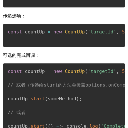
传递选项：
const
 countUp 
=
new
CountUp
(
'targetId'
,
52
可选的完成回调：
const
 countUp 
=
new
CountUp
(
'targetId'
,
52
// 或者（传递给start的方法会覆盖options.onComple
countUp
.
start
(
someMethod
)
;
// 或者
countUp
.
start
(
(
)
=
＞ console
.
log
(
'Complete