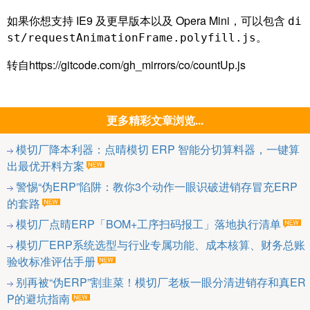
如果你想支持 IE9 及更早版本以及 Opera Mini，可以包含
di
。
st/requestAnimationFrame.polyfill.js
转自https://gitcode.com/gh_mirrors/co/countUp.js
更多精彩文章浏览...
模切厂降本利器：点晴模切 ERP 智能分切算料器，一键算
出最优开料方案
警惕“伪ERP”陷阱：教你3个动作一眼识破进销存冒充ERP
的套路
模切厂点晴ERP「BOM+工序扫码报工」落地执行清单
模切厂ERP系统选型与行业专属功能、成本核算、财务总账
验收标准评估手册
别再被“伪ERP”割韭菜！模切厂老板一眼分清进销存和真ER
P的避坑指南