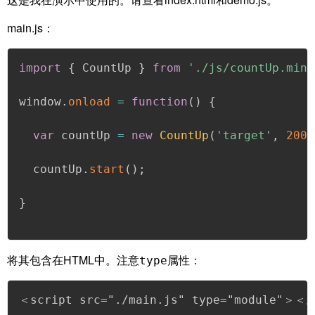
main.js：
import
{
 CountUp 
}
from
'./js/countUp.min.
window
.
onload
=
function
(
)
{
var
 countUp 
=
new
CountUp
(
'target'
,
2000
  countUp
.
start
(
)
;
}
将其包含在HTML中。注意
属性：
type
＜script src="./main.js" type="module"＞＜/