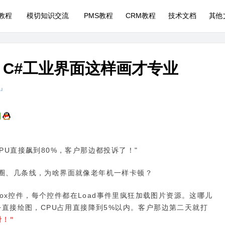
P教程
模切知识交流
PMS教程
CRM教程
技术文档
其他
x了！C#工业界面这样画才专业
 』
PU直接飙到80%，客户那边都投诉了！"
圈、几条线，为啥界面就像老年机一样卡顿？
eBox控件，每个控件都在Load事件里疯狂加载图片资源。这哪儿
+直接绘图，CPU占用直接降到5%以内。客户那边第二天就打
！"