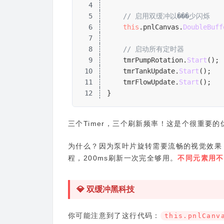
4
5
// 启用双缓冲以���少闪烁
6
this
.pnlCanvas.
DoubleBuff
7
8
// 启动所有定时器
9
    tmrPumpRotation.
Start
(); 
10
    tmrTankUpdate.
Start
();   
11
    tmrFlowUpdate.
Start
();   
12
}
三个Timer，三个刷新频率！这是个很重要的
为什么？因为泵叶片旋转需要流畅的视觉效果，必
程，200ms刷新一次完全够用。
不同元素用不
💎 双缓冲黑科技
你可能注意到了这行代码：
this.pnlCanv