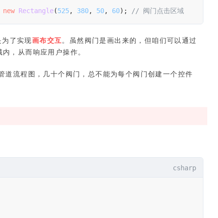
 
new
 Rectangle
(
525
, 
380
, 
50
, 
60
); 
// 阀门点击区域
是为了实现
画布交互
。虽然阀门是画出来的，但咱们可以通过
区域内，从而响应用户操作。
管道流程图，几十个阀门，总不能为每个阀门创建一个控件
csharp