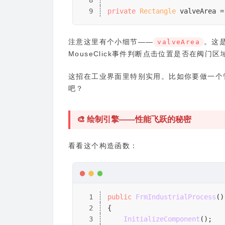
9
private
 Rectangle
 valveArea =
注意这里有个小细节——
。这
valveArea
MouseClick事件判断点击位置是否在阀门
这招在工业界面里特别实用。比如你要做一个
吧？
🎨 绘制引擎——性能飞跃的秘密
看看这个构造函数：
1
public
 FrmIndustrialProcess
()
2
{
3
InitializeComponent
();