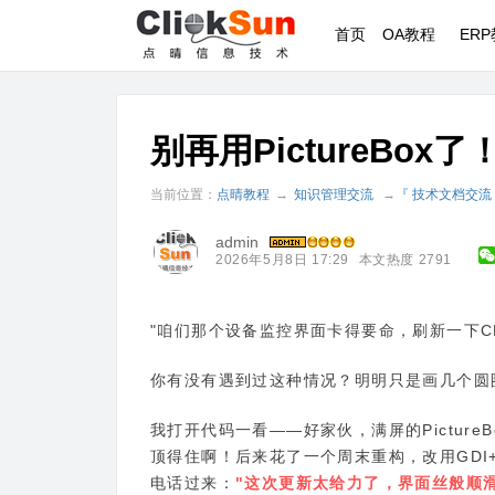
首页
OA教程
ER
别再用PictureBo
当前位置：
点晴教程
→
知识管理交流
→
『 技术文档交流
admin
2026年5月8日 17:29
本文热度 2791
"咱们那个设备监控界面卡得要命，刷新一下C
你有没有遇到过这种情况？明明只是画几个圆
我打开代码一看——好家伙，满屏的Pictur
顶得住啊！后来花了一个周末重构，改用GDI
电话过来：
"这次更新太给力了，界面丝般顺滑