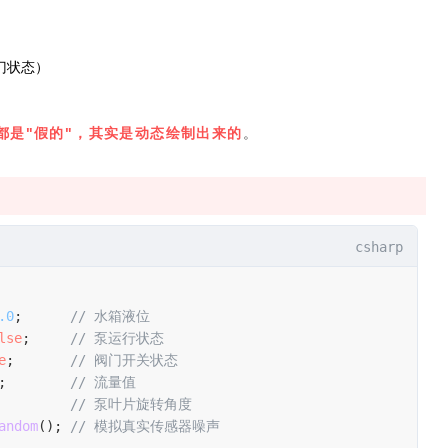
门状态）
件都是"假的"，其实是动态绘制出来的
。
csharp
.0
;      
// 水箱液位
lse
;     
// 泵运行状态
e
;       
// 阀门开关状态
;        
// 流量值
         
// 泵叶片旋转角度
andom
(); 
// 模拟真实传感器噪声