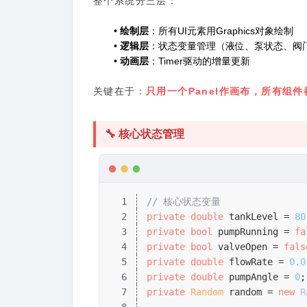
整个系统分三层：
•
绘制层
：所有UI元素用Graphics对象绘制
•
逻辑层
：状态变量管理（液位、泵状态、阀
•
动画层
：Timer驱动的增量更新
关键在于：
只用一个Panel作画布，所有组
🔧 核心状态管理
1
// 核心状态变量
2
private
 double
 tankLevel = 
80
3
private
 bool
 pumpRunning = 
fa
4
private
 bool
 valveOpen = 
fals
5
private
 double
 flowRate = 
0.0
6
private
 double
 pumpAngle = 
0
;
7
private
 Random
 random = 
new
 R
8