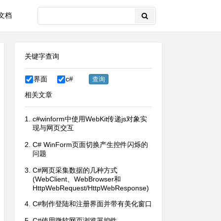
文档
关键字查询
界面
c#
相关文章
c#winform中使用WebKit传递js对象实
现与网页交互
C# WinForm页面切换产生控件闪烁的
问题
C#网页采集数据的几种方式
(WebClient、WebBrowser和
HttpWebRequest/HttpWebResponse)
C#制作登陆和注册界面并带有美化窗口
C#使用微软网页浏览器控件