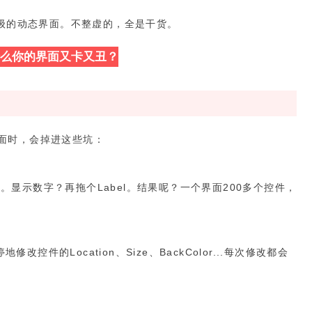
级的动态界面。不整虚的，全是干货。
为什么你的界面又卡又丑？
面时，会掉进这些坑：
ox。显示数字？再拖个Label。结果呢？一个界面200多个控件，
改控件的Location、Size、BackColor...每次修改都会