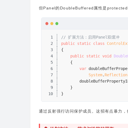
但Panel的DoubleBuffered属性是pro
1
// 扩展方法：启用Panel双缓冲
2
public
 static
 class
 ControlEx
3
{
4
public
 static
 void
 Double
5
    {
6
var
 doubleBufferPrope
7
System
.
Reflection
8
        doubleBufferPropertyI
9
    }
10
}
通过反射强行访问保护成员。这招有点暴力，