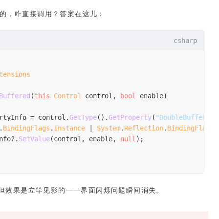
tected的，咋直接调用？答案在这儿：
csharp
tensions
Buffered
(
this
 Control
 control, 
bool
 enable)
rtyInfo = control.
GetType
().
GetProperty
(
"DoubleBuffered"
.
BindingFlags
.
Instance
 | 
System
.
Reflection
.
BindingFlags
.
nfo?.
SetValue
(control, enable, 
null
);
但效果是立竿见影的——界面闪烁问题瞬间消失。