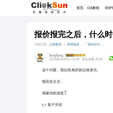
首页
OA教程
ER
报价报完之后，什么时
当前位置：
点晴教程
→
闲情逸致
→
『 微信好文 』
fangfang
2026年5月9日 14:43
本文热度 3132
这个问题，我以前真的踩过很多坑。
报完价之后，
我最怕的就是👇
👉 客户不回