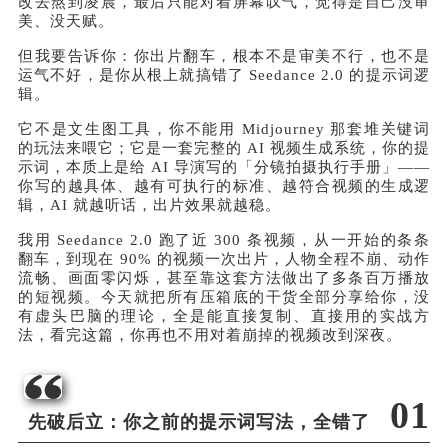
改去熬到凌晨，最后只能对着屏幕叹气，觉得是自己没审
美、没天赋。
但我要告诉你：你出片翻车，根本不是审美不行，也不是
运气不好，是你从根上就搞错了 Seedance 2.0 的提示词逻
辑。
它不是文生图工具，你不能用 Midjourney 那套堆关键词
的玩法来喂它；它是一套完整的 AI 视频生成系统，你的提
示词，本质上是给 AI 导演写的「分镜拍摄执行手册」——
你写的越具体、越有可执行的标准、越符合视频的生成逻
辑，AI 就越听话，出片效果就越稳。
我用 Seedance 2.0 跑了近 300 条视频，从一开始的条条
翻车，到现在 90% 的视频一次出片，人物全程不崩、动作
流畅、画面零闪烁，甚至靠这套方法做出了多条百万播放
的短视频。今天就把所有压箱底的干货全部分享给你，没
有虚头巴脑的理论，全是能直接复制、直接用的实战方
法，看完这篇，你再也不用对着崩掉的视频改到深夜。
01
先破后立：你之前的提示词写法，全错了