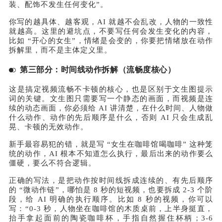
装、配饰不发生任何变化”。
你写的越具体、越客观，AI 就越不会乱改，人物的一致性
就越高。这里的避坑点，不要写任何会发生变化的内容，
比如 “开心的女生”，情绪是会变的，你要把情绪放在动作
拆解里，而不是主体定义里。
第三部分：时间线动作拆解（流畅度核心）
这是搞定视频流畅不卡顿的核心，也是区别于文生图提示
词的关键。文生图只需要写一个静态的画面，而视频是连
续的动态画面，你必须给 AI 讲清楚，在什么时间、人物做
什么动作、动作的先后顺序是什么，否则 AI 只会生成乱
晃、卡顿的无效动作。
新手最容易犯的错，就是写 “女生在咖啡馆喝咖啡” 这种笼
统的动作，AI 根本不知道怎么执行，最后出来的动作要么
僵硬，要么不符合逻辑。
正确的写法，是把动作按时间线拆成连续的、有先后顺序
的 “微动作链”，哪怕是 8 秒的短视频，也要拆成 2-3 个阶
段，给 AI 明确的执行顺序。比如 8 秒的视频，你可以
写：“0-3 秒，人物坐在咖啡馆的木质桌前，上半身挺直，
抬手拿起面前的陶瓷咖啡杯，手指自然握住杯柄；3-6