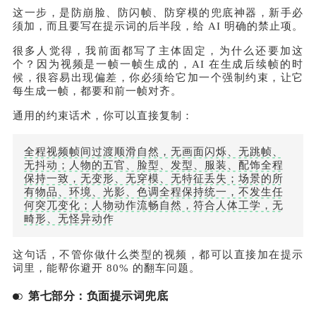
这一步，是防崩脸、防闪帧、防穿模的兜底神器，新手必
须加，而且要写在提示词的后半段，给 AI 明确的禁止项。
很多人觉得，我前面都写了主体固定，为什么还要加这
个？因为视频是一帧一帧生成的，AI 在生成后续帧的时
候，很容易出现偏差，你必须给它加一个强制约束，让它
每生成一帧，都要和前一帧对齐。
通用的约束话术，你可以直接复制：
全程视频帧间过渡顺滑自然，无画面闪烁、无跳帧、
无抖动；人物的五官、脸型、发型、服装、配饰全程
保持一致，无变形、无穿模、无特征丢失；场景的所
有物品、环境、光影、色调全程保持统一，不发生任
何突兀变化；人物动作流畅自然，符合人体工学，无
畸形、无怪异动作
这句话，不管你做什么类型的视频，都可以直接加在提示
词里，能帮你避开 80% 的翻车问题。
第七部分：负面提示词兜底