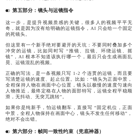
第五部分：镜头与运镜指令
这一步，是提升视频质感的关键，很多人的视频平平无
奇，就是因为没有给明确的运镜指令，AI 只会给一个固定
的死镜头。
但这里有一个新手绝对要避开的天坑：不要同时叠加多个
冲突的运镜，比如同时写 “推镜、拉镜、环绕运镜、摇
镜”，AI 根本不知道该执行哪一个，最后只会生成画面乱
晃、运镜混乱的视频。
正确的写法，是一条视频只写 1-2 个连贯的运镜，而且要
写清楚运镜的速度、起止位置。比如：“镜头为正面中景，
全程保持人物在画面中心位置，镜头以极慢的速度匀速向
人物推近，最终定格在人物的面部特写，运镜全程平稳顺
滑，无抖动、无突兀跳转”。
如果你是纯新手，怕运镜翻车，直接写 “固定机位，正面
中景，全程人物保持在画面中心，镜头不发生任何移动”，
绝对不会出错。
第六部分：帧间一致性约束（兜底神器）