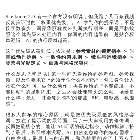
Seedance 2.0 有一个官方没有明说，但我跑了几百条视频
反复验证过的「权重优先级」。AI 拿到你的提示词，不是
按字数多少、词藻华丽程度来判断执行顺序，而是严格按
照这个优先级来处理内容，你写的内容越靠前、越贴合权
重逻辑，AI 的执行度就越高。
这个优先级从高到低，依次是：
参考素材的锁定指令 ＞ 时
间线动作拆解 ＞ 一致性约束规则 ＞ 镜头与运镜指令 ＞
场景与光影定义 ＞ 画质与风格形容词
。
什么意思？就是 AI 第一时间先看你给的参考图、参考视
频，以及你要求它 “必须守住什么不能改”；然后看你让人
物在什么时间、做什么动作；再看你给的 “不能崩脸、不
能闪帧” 的强制约束；之后才会处理镜头怎么动、场景是
什么样；最后，才会轮到你写的那些 “8K、电影感、氛围
感”。
很多人翻车的核心原因，就是把优先级最低的风格形容
词，放在了提示词的最前面，写了一大串没用的修饰词，
反而把最核心的、能让 AI 听话的锁定指令、动作拆解，挤
到了最后，甚至根本没写。AI 自然会忽略你的核心需求，
自由发挥，最后出来的东西，和你想要的差了十万八千