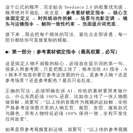
这个公式的顺序，完全贴合 Seedance 2.0 的权重优先级，
顺序绝对不能乱，依次是：
参考素材锁定指令 → 核心主
体固定定义 → 时间线动作拆解 → 场景与光影定调 → 镜
头与运镜指令 → 帧间一致性约束 → 负面提示词兜底
。
接下来，我会把每个模块的写法、避坑点全部讲透，每一
部分都给你可直接复制的模板。
第一部分：参考素材锁定指令（最高权重，必写）
这是搞定人物不崩脸的核心，必须放在提示词的第一句。
很多人用参考图，只是把图上传了，根本没给 AI 指令，A
I 根本不知道你要它参考这张图的什么，是参考人物？还是
参考场景？还是参考配色？最后只会乱改。
正确的写法，必须明确告诉 AI，你给的素材要用来做什
么，什么东西必须 100% 还原。比如你上传了一张人物图
做首帧，就要写：“以上传的首图作为视频的起始帧，全程
严格参考这张图片里的人物五官、脸型、发型、服装款式
与颜色，所有人物特征必须 100% 保持一致，全程不发生
任何改变”。
如果是用参考视频复刻运镜，就要写：“以上传的参考视频