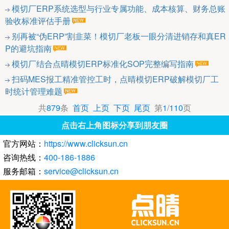
模切厂ERP系统选型与行业专属功能、成本核算、财务总账
验收标准评估手册
别再被“伪ERP”割韭菜！模切厂老板一眼分清进销存和真ER
P的避坑指南
模切厂结合点晴模切ERP标准化SOP完整编写指南
扫码MES报工精准管控工时，点晴模切ERP破解模切厂工
时统计管理难题
共
879
条
首页
上页
下页
尾页
第
1
/
110
页
点击右上角图标分享到朋友圈
官方网站：
https://www.clicksun.cn
咨询热线：
400-186-1886
服务邮箱：
service@clicksun.cn