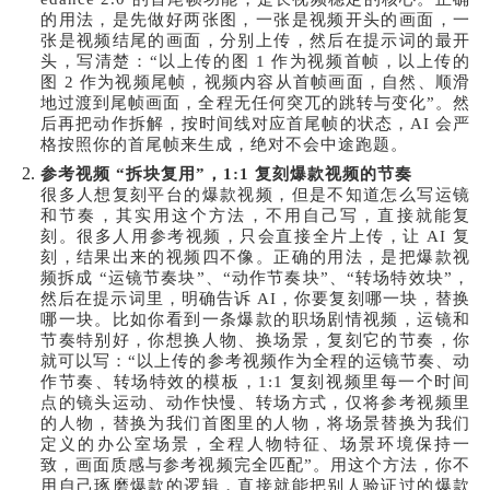
的用法，是先做好两张图，一张是视频开头的画面，一
张是视频结尾的画面，分别上传，然后在提示词的最开
头，写清楚：“以上传的图 1 作为视频首帧，以上传的
图 2 作为视频尾帧，视频内容从首帧画面，自然、顺滑
地过渡到尾帧画面，全程无任何突兀的跳转与变化”。然
后再把动作拆解，按时间线对应首尾帧的状态，AI 会严
格按照你的首尾帧来生成，绝对不会中途跑题。
参考视频 “拆块复用”，1:1 复刻爆款视频的节奏
很多人想复刻平台的爆款视频，但是不知道怎么写运镜
和节奏，其实用这个方法，不用自己写，直接就能复
刻。很多人用参考视频，只会直接全片上传，让 AI 复
刻，结果出来的视频四不像。正确的用法，是把爆款视
频拆成 “运镜节奏块”、“动作节奏块”、“转场特效块”，
然后在提示词里，明确告诉 AI，你要复刻哪一块，替换
哪一块。比如你看到一条爆款的职场剧情视频，运镜和
节奏特别好，你想换人物、换场景，复刻它的节奏，你
就可以写：“以上传的参考视频作为全程的运镜节奏、动
作节奏、转场特效的模板，1:1 复刻视频里每一个时间
点的镜头运动、动作快慢、转场方式，仅将参考视频里
的人物，替换为我们首图里的人物，将场景替换为我们
定义的办公室场景，全程人物特征、场景环境保持一
致，画面质感与参考视频完全匹配”。用这个方法，你不
用自己琢磨爆款的逻辑，直接就能把别人验证过的爆款