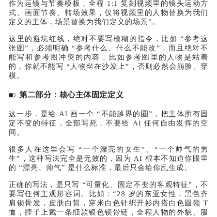
作为运镜与节奏模板，全程 1:1 复刻视频里的镜头运动方
式、画面节奏、转场效果，仅将视频里的人物替换为我们
定义的主体，场景替换为我们定义的场景”。
这里的避坑红线，绝对不要写模糊的指令，比如 “参考这
张图”，必须明确 “参考什么、什么不能改”，而且绝对不
能写和参考图冲突的内容，比如参考图里的人物是站着
的，你就不能写 “人物坐在沙发上”，否则必然会崩脸、穿
模。
第二部分：核心主体固定定义
这一步，是给 AI 画一个 “不能越界的圈”，把主体所有固
定不变的特征，全部写死，不要给 AI 任何自由发挥的空
间。
很多人在这里会写 “一个漂亮的女生”、“一个帅气的男
生”，这种写法完全是无效的，因为 AI 根本不知道你眼里
的 “漂亮、帅气” 是什么标准，最后只会给你乱生成。
正确的写法，是只写 “可量化、固定不变的客观特征”，不
要写任何主观形容词。比如：“28 岁的东亚女性，黑色齐
肩锁骨发，皮肤白皙，穿米白色针织开衫内搭白色圆领 T
恤，脖子上戴一条细款银色锁骨链，全程人物的外貌、服