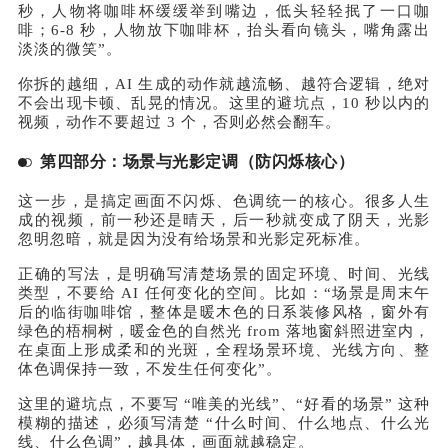
秒，人物将咖啡杯缓缓举到嘴边，低头轻轻抿了一口咖
啡；6-8 秒，人物放下咖啡杯，抬头看向镜头，嘴角露出
淡淡的微笑”。
你拆的越细，AI 生成的动作就越流畅、越符合逻辑，绝对
不会出现卡顿、乱晃的情况。这里的避坑点，10 秒以内的
视频，动作不要超过 3 个，否则必然会翻车。
第四部分：场景与光影定调（防闪烁核心）
这一步，是搞定画面不闪烁、色调统一的核心。很多人生
成的视频，前一秒还是晴天，后一秒就变成了阴天，光影
忽明忽暗，就是因为没有给场景和光影定死标准。
正确的写法，是明确写清楚场景的固定环境、时间、光线
类型，不要给 AI 任何变化的空间。比如：“场景是周末午
后的临街咖啡馆，整体是暖木色的日系装修风格，窗外有
绿色的梧桐树，暖金色的自然光 from 落地窗斜照进室内，
在桌面上形成柔和的光斑，全程场景环境、光线方向、整
体色调保持一致，不发生任何变化”。
这里的避坑点，不要写 “唯美的光线”、“好看的场景” 这种
模糊的描述，必须写清楚 “什么时间、什么地点、什么光
线、什么色调”，越具体，画面就越稳定。