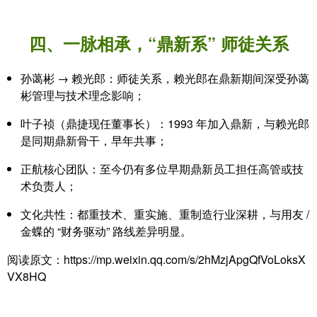
四、一脉相承，“鼎新系” 师徒关系
孙蔼彬 → 赖光郎：师徒关系，赖光郎在鼎新期间深受孙蔼
彬管理与技术理念影响；
叶子祯（鼎捷现任董事长）：1993 年加入鼎新，与赖光郎
是
同期鼎新骨干
，早年共事；
正航核心团队：至今仍有多位
早期鼎新员工
担任高管或技
术负责人；
文化共性：都
重技术、重实施、重制造行业深耕
，与用友 /
金蝶的 “财务驱动” 路线差异明显。
阅读原文：https://mp.weixin.qq.com/s/2hMzjApgQfVoLoksX
VX8HQ