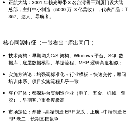
正航大陆：2001 年赖光郎带 8 名台湾骨干到厦门设大陆
总部，主打
中小制造（5000 万–3 亿营收）
，代表产品：T
357、达人、导航者。
核心同源特征（一眼看出 “师出同门”）
技术架构：早期均为
C/S 架构、Windows 平台、SQL 数
据库
，底层数据模型、单据流程、MRP 逻辑高度相似；
实施方法论：均强调
标准化 + 行业模板 + 快速交付
，顾问
培训体系、项目实施流程几乎一致；
客户群体：都深耕
台资制造企业
（电子、五金、机械、塑
胶），早期客户重叠度极高；
市场定位：鼎捷 =
高端制造 ERP 龙头
，正航 =
中端制造 E
RP 老二
，长期直接竞争。