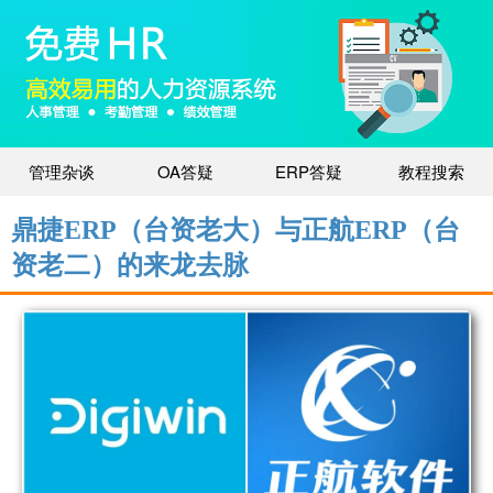
管理杂谈
OA答疑
ERP答疑
教程搜索
鼎捷ERP（台资老大）与正航ERP（台
资老二）的来龙去脉