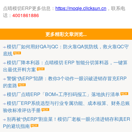
点晴模切ERP更多信息：
https://moqie.clicksun.cn
，联系电
话：
4001861886
更多精彩文章浏览...
模切厂如何用好QA与QC：防火靠QA筑防线，救火靠QC守
底线
模切厂降本利器：点晴模切 ERP 智能分切算料器，一键算
出最优开料方案
警惕“伪ERP”陷阱：教你3个动作一眼识破进销存冒充ERP
的套路
模切厂点晴ERP「BOM+工序扫码报工」落地执行清单
模切厂ERP系统选型与行业专属功能、成本核算、财务总账
验收标准评估手册
别再被“伪ERP”割韭菜！模切厂老板一眼分清进销存和真ER
P的避坑指南