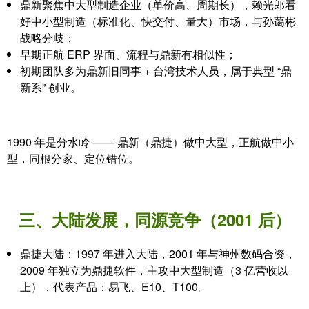
鼎新聚焦
中大型制造企业
（单价高、周期长），赖光郎看
好
中小型制造
（标准化、快交付、量大）市场，与孙蔼彬
战略分歧；
早期正航 ERP 界面、流程与鼎新有相似性；
初期团队多为
鼎新旧同事 + 台湾技术人员
，属于典型 “鼎
新系” 创业。
1990 年是分水岭 —— 鼎新（鼎捷）做中大型，正航做中小
型，同根分家、定位错位。
三、大陆发展，同源竞争（2001 后）
鼎捷大陆：1997 年进入大陆，2001 年与神州数码合资，
2009 年独立为鼎捷软件，主攻
中大型制造（3 亿营收以
上）
，代表产品：易飞、E10、T100。