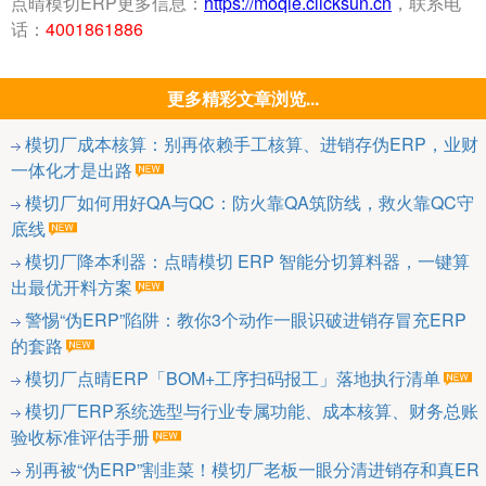
点晴模切ERP更多信息：
https://moqie.clicksun.cn
，联系电
话：
4001861886
更多精彩文章浏览...
模切厂成本核算：别再依赖手工核算、进销存伪ERP，业财
一体化才是出路
模切厂如何用好QA与QC：防火靠QA筑防线，救火靠QC守
底线
模切厂降本利器：点晴模切 ERP 智能分切算料器，一键算
出最优开料方案
警惕“伪ERP”陷阱：教你3个动作一眼识破进销存冒充ERP
的套路
模切厂点晴ERP「BOM+工序扫码报工」落地执行清单
模切厂ERP系统选型与行业专属功能、成本核算、财务总账
验收标准评估手册
别再被“伪ERP”割韭菜！模切厂老板一眼分清进销存和真ER