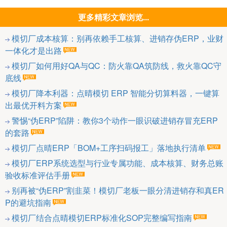
更多精彩文章浏览...
模切厂成本核算：别再依赖手工核算、进销存伪ERP，业财
一体化才是出路
模切厂如何用好QA与QC：防火靠QA筑防线，救火靠QC守
底线
模切厂降本利器：点晴模切 ERP 智能分切算料器，一键算
出最优开料方案
警惕“伪ERP”陷阱：教你3个动作一眼识破进销存冒充ERP
的套路
模切厂点晴ERP「BOM+工序扫码报工」落地执行清单
模切厂ERP系统选型与行业专属功能、成本核算、财务总账
验收标准评估手册
别再被“伪ERP”割韭菜！模切厂老板一眼分清进销存和真ER
P的避坑指南
模切厂结合点晴模切ERP标准化SOP完整编写指南