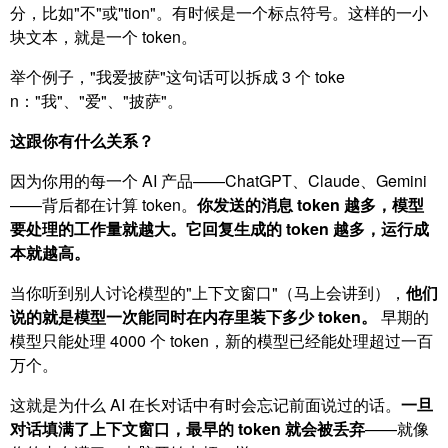
分，比如"不"或"tion"。有时候是一个标点符号。这样的一小
块文本，就是一个 token。
举个例子，"我爱披萨"这句话可以拆成 3 个 toke
n："我"、"爱"、"披萨"。
这跟你有什么关系？
因为你用的每一个 AI 产品——ChatGPT、Claude、Gemini
——背后都在计算 token。
你发送的消息 token 越多，模型
要处理的工作量就越大。它回复生成的 token 越多，运行成
本就越高。
当你听到别人讨论模型的"上下文窗口"（马上会讲到），
他们
说的就是模型一次能同时在内存里装下多少 token。
早期的
模型只能处理 4000 个 token，新的模型已经能处理超过一百
万个。
这就是为什么 AI 在长对话中有时会忘记前面说过的话。
一旦
对话填满了上下文窗口，最早的 token 就会被丢弃
——就像