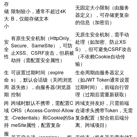
存
无固定大小限制（由服务
储
限制较小，通常不超过4K
器定义），可存储更复杂
大
B，仅能存储文本
的信息（加密后）
小
无原生安全机制，需手动
有原生安全机制（HttpOnly、
安
处理（如加密、防止XS
Secure、SameSite），可防
全
S），但可避免CSRF攻击
止XSS、CSRF攻击，但易被
性
（不依赖Cookie自动传
劫持（需配置安全属性）
输）
生
可设置过期时间（expire
生命周期由服务器定义
命
s），默认会话级（关闭浏览
（如JWT Token通常设置
周
器失效），由服务器/浏览器
过期时间），前端自行管
期
控制
理（过期后需重新获取）
跨
跨域时默认不携带，需配置C
跨域支持友好，只需前端
域
ORS（Access-Control-Allow
在请求头携带Token，无需
支
-Credentials）和Cookie的Sa
复杂配置（契合前后端分
持
meSite属性，配置复杂
离、跨域项目）
服