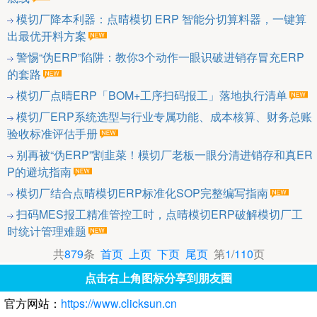
模切厂降本利器：点晴模切 ERP 智能分切算料器，一键算
出最优开料方案
警惕“伪ERP”陷阱：教你3个动作一眼识破进销存冒充ERP
的套路
模切厂点晴ERP「BOM+工序扫码报工」落地执行清单
模切厂ERP系统选型与行业专属功能、成本核算、财务总账
验收标准评估手册
别再被“伪ERP”割韭菜！模切厂老板一眼分清进销存和真ER
P的避坑指南
模切厂结合点晴模切ERP标准化SOP完整编写指南
扫码MES报工精准管控工时，点晴模切ERP破解模切厂工
时统计管理难题
共
879
条
首页
上页
下页
尾页
第
1
/
110
页
点击右上角图标分享到朋友圈
官方网站：
https://www.clicksun.cn