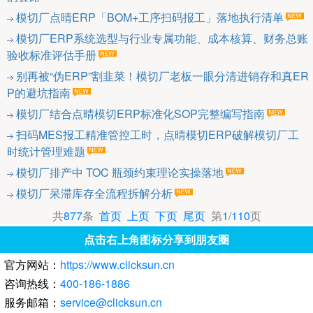
模切厂点晴ERP「BOM+工序扫码报工」落地执行清单
模切厂ERP系统选型与行业专属功能、成本核算、财务总账
验收标准评估手册
别再被“伪ERP”割韭菜！模切厂老板一眼分清进销存和真ER
P的避坑指南
模切厂结合点晴模切ERP标准化SOP完整编写指南
扫码MES报工精准管控工时，点晴模切ERP破解模切厂工
时统计管理难题
模切厂排产中 TOC 瓶颈约束理论实操落地
模切厂呆滞库存全流程拆解分析
共
877
条
首页
上页
下页
尾页
第
1
/
110
页
点击右上角图标分享到朋友圈
官方网站：
https://www.clicksun.cn
咨询热线：
400-186-1886
服务邮箱：
service@clicksun.cn