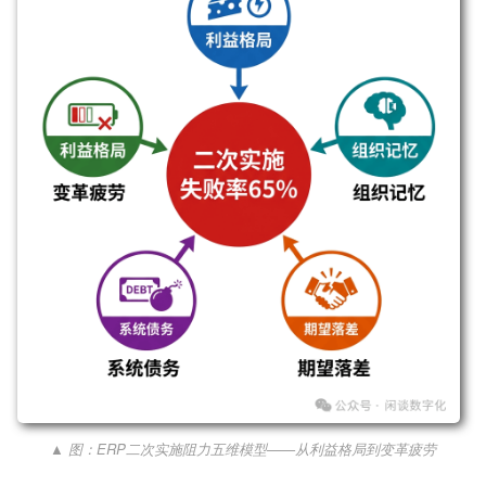
▲ 图：ERP二次实施阻力五维模型——从利益格局到变革疲劳