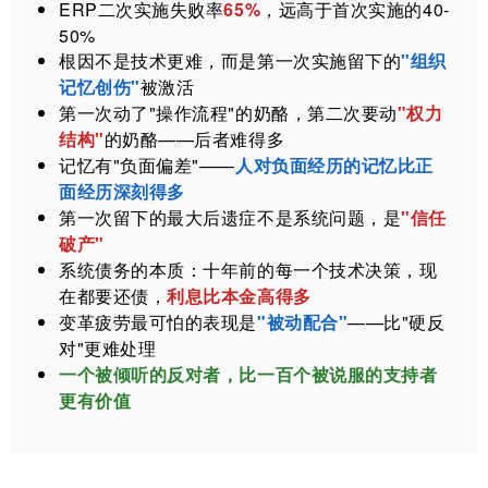
ERP二次实施失败率
65%
，远高于首次实施的40-
50%
根因不是技术更难，而是第一次实施留下的
"组织
记忆创伤"
被激活
第一次动了"操作流程"的奶酪，第二次要动
"权力
结构"
的奶酪——后者难得多
记忆有"负面偏差"——
人对负面经历的记忆比正
面经历深刻得多
第一次留下的最大后遗症不是系统问题，是
"信任
破产"
系统债务的本质：十年前的每一个技术决策，现
在都要还债，
利息比本金高得多
变革疲劳最可怕的表现是
"被动配合"
——比"硬反
对"更难处理
一个被倾听的反对者，比一百个被说服的支持者
更有价值