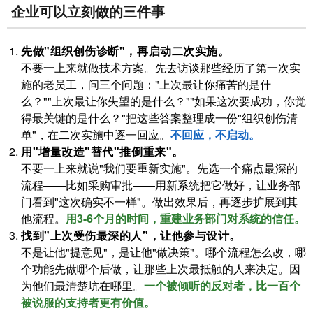
企业可以立刻做的三件事
先做"组织创伤诊断"，再启动二次实施。
不要一上来就做技术方案。先去访谈那些经历了第一次实
施的老员工，问三个问题："上次最让你痛苦的是什
么？""上次最让你失望的是什么？""如果这次要成功，你觉
得最关键的是什么？"把这些答案整理成一份"组织创伤清
单"，在二次实施中逐一回应。
不回应，不启动。
用"增量改造"替代"推倒重来"。
不要一上来就说"我们要重新实施"。先选一个痛点最深的
流程——比如采购审批——用新系统把它做好，让业务部
门看到"这次确实不一样"。做出效果后，再逐步扩展到其
他流程。
用3-6个月的时间，重建业务部门对系统的信任。
找到"上次受伤最深的人"，让他参与设计。
不是让他"提意见"，是让他"做决策"。哪个流程怎么改，哪
个功能先做哪个后做，让那些上次最抵触的人来决定。因
为他们最清楚坑在哪里。
一个被倾听的反对者，比一百个
被说服的支持者更有价值。