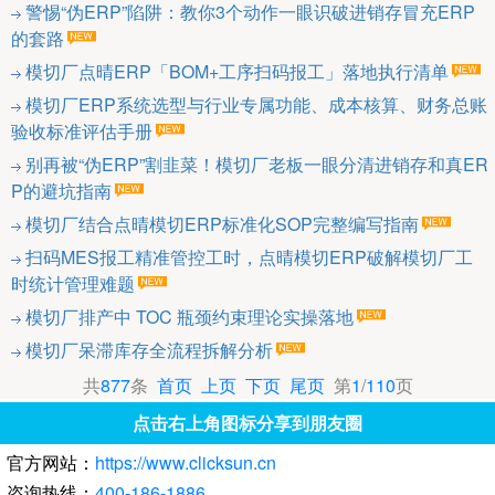
警惕“伪ERP”陷阱：教你3个动作一眼识破进销存冒充ERP
的套路
模切厂点晴ERP「BOM+工序扫码报工」落地执行清单
模切厂ERP系统选型与行业专属功能、成本核算、财务总账
验收标准评估手册
别再被“伪ERP”割韭菜！模切厂老板一眼分清进销存和真ER
P的避坑指南
模切厂结合点晴模切ERP标准化SOP完整编写指南
扫码MES报工精准管控工时，点晴模切ERP破解模切厂工
时统计管理难题
模切厂排产中 TOC 瓶颈约束理论实操落地
模切厂呆滞库存全流程拆解分析
共
877
条
首页
上页
下页
尾页
第
1
/
110
页
点击右上角图标分享到朋友圈
官方网站：
https://www.clicksun.cn
咨询热线：
400-186-1886