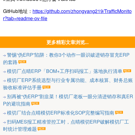
GitHub
地址：
https://github.com/zhongyang219/TrafficMonito
r?tab=readme-ov-file
更多精彩文章浏览...
警惕“伪ERP”陷阱：教你3个动作一眼识破进销存冒充ERP
的套路
模切厂点晴ERP「BOM+工序扫码报工」落地执行清单
模切厂ERP系统选型与行业专属功能、成本核算、财务总账
验收标准评估手册
别再被“伪ERP”割韭菜！模切厂老板一眼分清进销存和真ER
P的避坑指南
模切厂结合点晴模切ERP标准化SOP完整编写指南
扫码MES报工精准管控工时，点晴模切ERP破解模切厂工
时统计管理难题