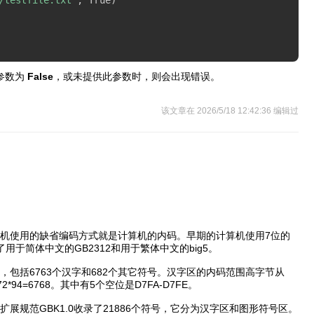
参数为
False
，或未提供此参数时，则会出现错误。
该文章在 2026/5/18 12:42:36 编辑过
机使用的缺省编码方式就是计算机的内码。早期的计算机使用7位的
用于简体中文的GB2312和用于繁体中文的big5。
5个字符，包括6763个汉字和682个其它符号。汉字区的内码范围高字节从
*94=6768。其中有5个空位是D7FA-D7FE。
字扩展规范GBK1.0收录了21886个符号，它分为汉字区和图形符号区。