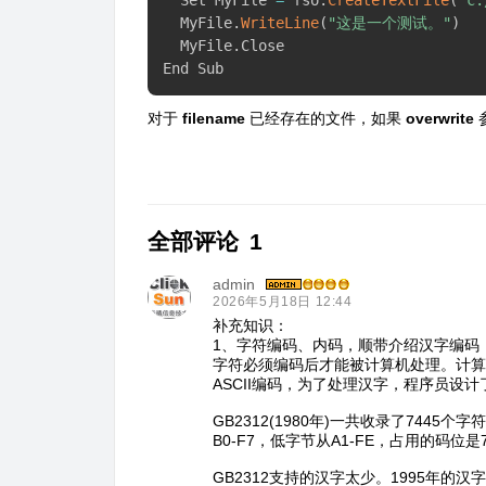
  MyFile
.
WriteLine
(
"这是一个测试。"
)
  MyFile
.
Close

End Sub
对于
filename
已经存在的文件，如果
overwrite
全部评论
1
admin
2026年5月18日 12:44
补充知识：
1、字符编码、内码，顺带介绍汉字编码
字符必须编码后才能被计算机处理。计算
ASCII编码，为了处理汉字，程序员设计了
GB2312(1980年)一共收录了744
B0-F7，低字节从A1-FE，占用的码位是72
GB2312支持的汉字太少。1995年的汉