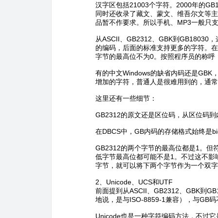
汉字区包括21003个字符。2000年的GB
同时还收录了藏文、蒙文、维吾尔文等主要
品暂不作要求。所以手机、MP3一般只支持
从ASCII、GB2312、GBK到GB1
的编码，后面的标准支持更多的字符。在
字节的最高位不为0。按照程序员的称呼，GB
有的中文Windows的缺省内码还是GBK，
增加的字符，普通人是很难用到的，通常我
这里还有一些细节：
GB2312的原文还是区位码，从区位码
在DBCS中，GB内码的存储格式始终是big
GB2312的两个字节的最高位都是1。但符合
低字节最高位都可能不是1。不过这不影响
字节，就可以将下两个字节作为一个双字
2、Unicode、UCS和UTF
前面提到从ASCII、GB2312、GBK到G
地说，是与ISO-8859-1兼容），与GB码
Unicode也是一种字符编码方法，不