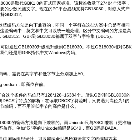
18030是取代GBK1.0的正式国家标准。该标准收录了27484个汉字，
的少数民族文字。现在的PC平台必须支持GB18030，对嵌入式产
GB2312。
8030，这些编码方法是向下兼容的，即同一个字符在这些方案中总是有相同
这些编码中，英文和中文可以统一地处理。区分中文编码的方法是高
2312、GBK到GB18030都属于双字节字符集 (DBCS)。
可以通过GB18030升级包升级到GB18030。不过GB18030相对GBK
们还是用GBK指代中文Windows内码。
到内码，需要在高字节和低字节上分别加上A0。
 endian，即高位在前。
这个条件的码位只有128*128=16384个。所以GBK和GB18030的
DBCS字符流的解析：在读取DBCS字符流时，只要遇到高位为1的
节编码，而不用管低字节的高位是什么。
B18030的编码方法是向下兼容的。而Unicode只与ASCII兼容（更准确
不兼容。例如“汉”字的Unicode编码是6C49，而GB码是BABA。
过它是由国际组织设计，可以容纳全世界所有语言文字的编码方案。