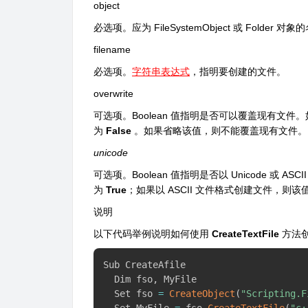
object
必选项。应为 FileSystemObject 或 Folder 对
filename
必选项。
字符串表达式
，指明要创建的文件。
overwrite
可选项。Boolean 值指明是否可以覆盖现有文
为
False
。如果省略该值，则不能覆盖现有文件。
unicode
可选项。Boolean 值指明是否以 Unicode 或 
为
True
；如果以 ASCII 文件格式创建文件，则该
说明
以下代码举例说明如何使用
CreateTextFile
方法
Sub CreateAfile

  Dim fso
,
 MyFile

  Set fso 
=
CreateObject
(
"Scripting.F
  Set MyFile 
=
 fso
.
CreateTextFile
(
"c: