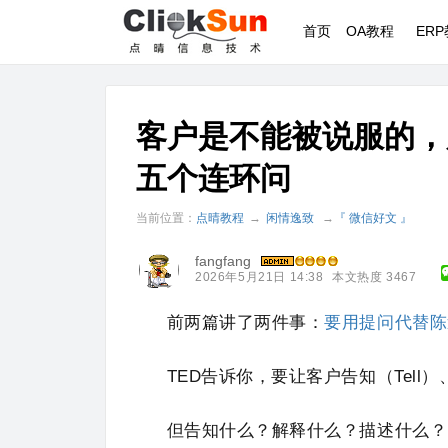
首页
OA教程
ER
客户是不能被说服的，
五个连环问
当前位置：
点晴教程
→
闲情逸致
→
『 微信好文 』
fangfang
2026年5月21日 14:38
本文热度 3467
前两篇讲了两件事：
要用提问代替陈
TED告诉你，要让客户告知（Tell）、
但告知什么？解释什么？描述什么？