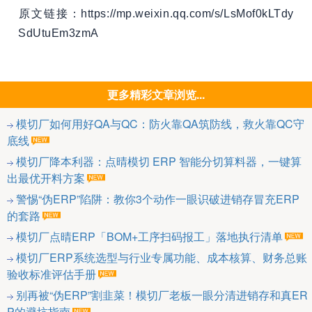
​原文链接：https://mp.weixin.qq.com/s/LsMof0kLTdy
SdUtuEm3zmA
更多精彩文章浏览...
模切厂如何用好QA与QC：防火靠QA筑防线，救火靠QC守
底线
模切厂降本利器：点晴模切 ERP 智能分切算料器，一键算
出最优开料方案
警惕“伪ERP”陷阱：教你3个动作一眼识破进销存冒充ERP
的套路
模切厂点晴ERP「BOM+工序扫码报工」落地执行清单
模切厂ERP系统选型与行业专属功能、成本核算、财务总账
验收标准评估手册
别再被“伪ERP”割韭菜！模切厂老板一眼分清进销存和真ER
P的避坑指南