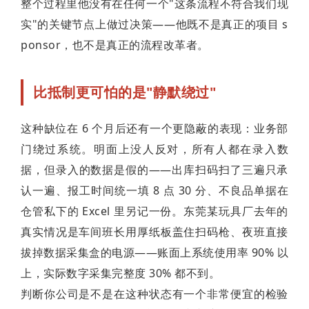
整个过程里他没有在任何一个"这条流程不符合我们现
实"的关键节点上做过决策——他既不是真正的项目 s
ponsor，也不是真正的流程改革者。
比抵制更可怕的是"静默绕过"
这种缺位在 6 个月后还有一个更隐蔽的表现：业务部
门绕过系统。明面上没人反对，所有人都在录入数
据，但录入的数据是假的——出库扫码扫了三遍只承
认一遍、报工时间统一填 8 点 30 分、不良品单据在
仓管私下的 Excel 里另记一份。东莞某玩具厂去年的
真实情况是车间班长用厚纸板盖住扫码枪、夜班直接
拔掉数据采集盒的电源——账面上系统使用率 90% 以
上，实际数字采集完整度 30% 都不到。
判断你公司是不是在这种状态有一个非常便宜的检验