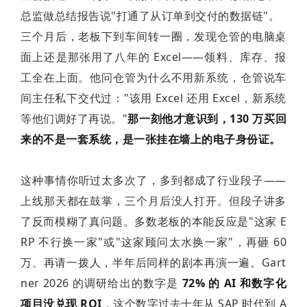
总监做总结报告说"打通了从订单到交付的数据链"。
三个月后，老板下到车间转一圈，发现仓管的电脑桌
面上还是那张用了八年的 Excel——领料、库存、报
工全在上面。他问仓管为什么不用新系统，仓管说车
间主任私下交代过："该用 Excel 还用 Excel，新系统
等他们调好了再说。"
那一刻他才意识到，130 万买回
来的不是一套系统，是一张挂在墙上的电子身份证。
这种事情你听过太多次了，多到都成了行业段子——
上线那天都在鼓掌，三个月后没人打开。但段子讲多
了反而模糊了真问题。多数老板的本能反应是"这家 E
RP 不行换一家"或"这家顾问太水换一家"，再砸 60
万、再请一拨人，半年后同样的剧本再演一遍。Gart
ner 2026 的调研给出的数字是
72% 的 AI 和数字化
项目没兑现 ROI
，这个数字过去十年从 SAP 时代到 A