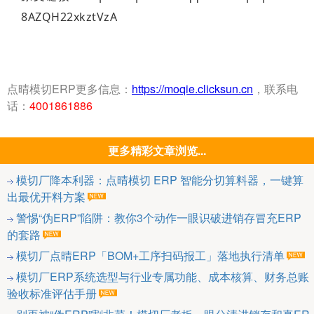
8AZQH22xkztVzA
点晴模切ERP更多信息：
https://moqie.clicksun.cn
，联系电
话：
4001861886
更多精彩文章浏览...
模切厂降本利器：点晴模切 ERP 智能分切算料器，一键算
出最优开料方案
警惕“伪ERP”陷阱：教你3个动作一眼识破进销存冒充ERP
的套路
模切厂点晴ERP「BOM+工序扫码报工」落地执行清单
模切厂ERP系统选型与行业专属功能、成本核算、财务总账
验收标准评估手册