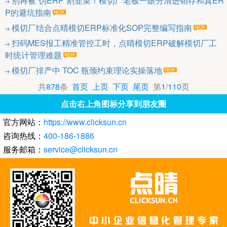
别再被“伪ERP”割韭菜！模切厂老板一眼分清进销存和真ER
P的避坑指南
模切厂结合点晴模切ERP标准化SOP完整编写指南
扫码MES报工精准管控工时，点晴模切ERP破解模切厂工
时统计管理难题
模切厂排产中 TOC 瓶颈约束理论实操落地
共
878
条
首页
上页
下页
尾页
第
1
/
110
页
点击右上角图标分享到朋友圈
官方网站：
https://www.clicksun.cn
咨询热线：
400-186-1886
服务邮箱：
service@clicksun.cn