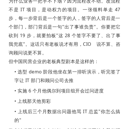
为什么业务一把手不下场？因为流程改不动。改流程
不是 IT 项目，是动权力的项目。一张领料单走 47
步，每一步背后是一个签字的人，签字的人背后是一
个部门，部门背后是一句"出了事谁负责"。你要把它
砍到 19 步，就要拍板"这 28 个签字不要了、出了事
我兜底"。这话只有老板说才有用，
CIO
说不算、咨
询顾问说更不算。
但中国民营企业的老板典型剧本是这样的：
• 选型 demo 阶段他坐在第一排听演示，听完签了
字让 IT 部门和顾问公司去推
• 实施 6 个月他偶尔到项目组开会过问进度
• 上线那天他剪彩
• 上线后三个月数据出问题他骂 IT 总监"你怎么搞
的"