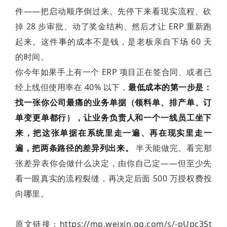
件——把启动顺序倒过来。先停下来看现实流程、砍
掉 28 步审批、动了奖金结构、然后才让 ERP 重新跑
起来。这件事的成本不是钱，是老板亲自下场 60 天
的时间。
你今年如果手上有一个 ERP 项目正在签合同、或者已
经上线但使用率在 40% 以下，
最低成本的第一步是：
找一张你公司最痛的业务单据（领料单、排产单、订
单变更单都行），让业务负责人和一个一线员工坐下
来，把这张单据在系统里走一遍、再在现实里走一
遍，把两条路径的差异列出来。
半天能做完。看完那
张差异表你会做什么决定，由你自己定——但至少先
看一眼真实的流程裂缝，再决定后面 500 万授权费投
向哪里。
原文链接：https://mp.weixin.qq.com/s/-pUpc35t