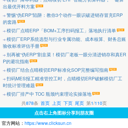
出最优开料方案
警惕“伪ERP”陷阱：教你3个动作一眼识破进销存冒充ERP
的套路
模切厂点晴ERP「BOM+工序扫码报工」落地执行清单
模切厂ERP系统选型与行业专属功能、成本核算、财务总账
验收标准评估手册
别再被“伪ERP”割韭菜！模切厂老板一眼分清进销存和真ER
P的避坑指南
模切厂结合点晴模切ERP标准化SOP完整编写指南
扫码MES报工精准管控工时，点晴模切ERP破解模切厂工
时统计管理难题
模切厂排产中 TOC 瓶颈约束理论实操落地
共
878
条
首页
上页
下页
尾页
第
1
/
110
页
点击右上角图标分享到朋友圈
官方网站：
https://www.clicksun.cn