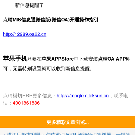
新信息提醒了
点晴MIS信息通微信版(微信OA)开通操作指引
http://12989.oa22.cn
苹果手机
只要在
苹果APPStore
中下载安装
点晴OA APP
即
可，无需特别设置就可以收到新信息提醒。
点晴模切ERP更多信息：
https://moqie.clicksun.cn
，联系电
话：
4001861886
更多精彩文章浏览...
模切厂降本利器：点晴模切 ERP 智能分切算料器，一键算