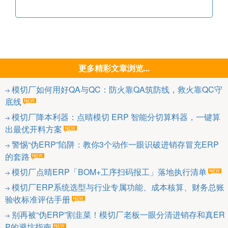
更多精彩文章浏览...
模切厂如何用好QA与QC：防火靠QA筑防线，救火靠QC守
底线
模切厂降本利器：点晴模切 ERP 智能分切算料器，一键算
出最优开料方案
警惕“伪ERP”陷阱：教你3个动作一眼识破进销存冒充ERP
的套路
模切厂点晴ERP「BOM+工序扫码报工」落地执行清单
模切厂ERP系统选型与行业专属功能、成本核算、财务总账
验收标准评估手册
别再被“伪ERP”割韭菜！模切厂老板一眼分清进销存和真ER
P的避坑指南