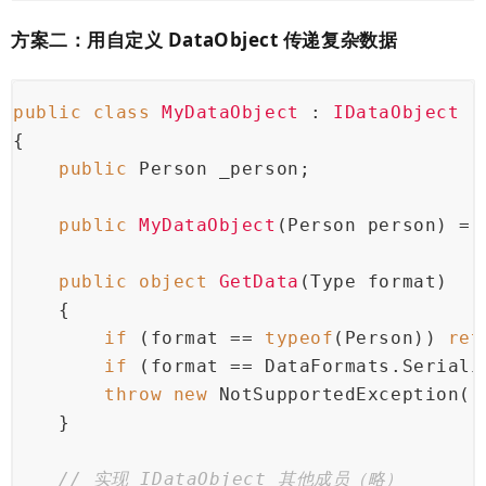
方案二：用自定义 DataObject 传递复杂数据
public
class
MyDataObject
 : 
IDataObject
{
public
 Person _person;
public
MyDataObject
(
Person person
)
 =＞
public
object
GetData
(
Type format
)
    {
if
 (format == 
typeof
(Person)) 
ret
if
 (format == DataFormats.Seriali
throw
new
 NotSupportedException()
    }
// 实现 IDataObject 其他成员（略）