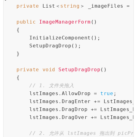
private
 List＜
string
＞ _imageFiles = 
n
public
ImageManagerForm
()
    {
        InitializeComponent();
        SetupDragDrop();
    }
private
void
SetupDragDrop
()
    {
// 1. 文件夹拖入
        lstImages.AllowDrop = 
true
;
        lstImages.DragEnter += LstImages_
        lstImages.DragDrop += LstImages_D
        lstImages.DragOver += LstImages_D
// 2. 允许从 lstImages 拖出到 picPre