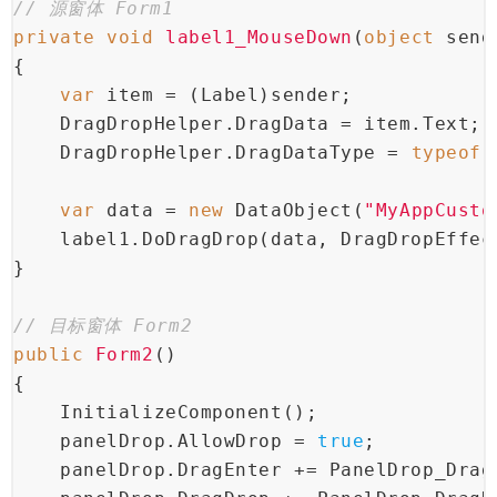
// 源窗体 Form1
private
void
label1_MouseDown
(
object
 send
{
var
 item = (Label)sender;
    DragDropHelper.DragData = item.Text;
    DragDropHelper.DragDataType = 
typeof
(
var
 data = 
new
 DataObject(
"MyAppCusto
    label1.DoDragDrop(data, DragDropEffec
}
// 目标窗体 Form2
public
Form2
()
{
    InitializeComponent();
    panelDrop.AllowDrop = 
true
;
    panelDrop.DragEnter += PanelDrop_Drag