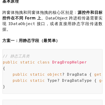
基本原理
跨窗体拖拽和同窗体拖拽的核心区别是：
源控件和目标
控件在不同 Form 上
。DataObject 跨进程传递需要实
现
接口，或者直接用静态字段传递数
IDataObject
据。
方案一：用静态字段（最简单）
// 静态工具类
public
static
class
DragDropHelper
{
public
static
object
? DragData { 
get
;
public
static
 Type? DragDataType { 
ge
}