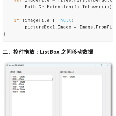
var
 imageFile = files.FirstOrDefault(
        Path.GetExtension(f).ToLower()));
if
 (imageFile != 
null
)
        pictureBox1.Image = Image.FromFil
}
二、控件拖放：ListBox 之间移动数据