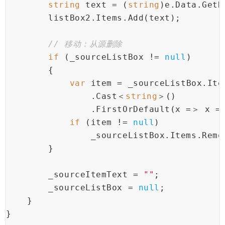
string
 text = (
string
)e.Data.GetD
        listBox2.Items.Add(text);
// 移动：从源删除
if
 (_sourceListBox != 
null
)
        {
var
 item = _sourceListBox.Ite
                .Cast＜
string
＞()
                .FirstOrDefault(x =＞ x =
if
 (item != 
null
)
                _sourceListBox.Items.Remo
        }
        _sourceItemText = 
""
;
        _sourceListBox = 
null
;
    }
}