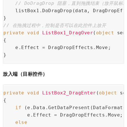
// DoDragDrop 阻塞，直到拖拽结束（放开鼠标
    listBox1.DoDragDrop(data, DragDropEff
}
// 在拖拽过程中，控制是否可以在此控件上放开
private
void
ListBox1_DragOver
(
object
 sen
{
    e.Effect = DragDropEffects.Move;
}
放入端（目标控件）
private
void
ListBox2_DragEnter
(
object
 se
{
if
 (e.Data.GetDataPresent(DataFormats
        e.Effect = DragDropEffects.Move;
else