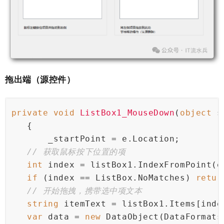
拖出端（源控件）
private
void
ListBox1_MouseDown
(
object
 s
    {
        _startPoint = e.Location;
// 获取鼠标按下位置的项
int
 index = listBox1.IndexFromPoint(e
if
 (index == ListBox.NoMatches) 
retur
// 开始拖拽，携带选中项文本
string
 itemText = listBox1.Items[inde
var
 data = 
new
 DataObject(DataFormats