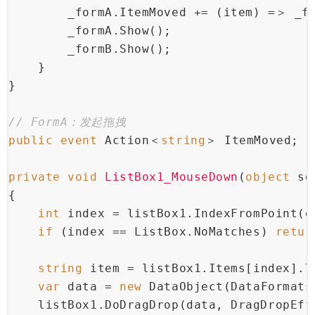
        _formA.ItemMoved += (item) =＞ _f
        _formA.Show();
        _formB.Show();
    }
}
// FormA：发起拖拽
public
event
 Action＜
string
＞ ItemMoved;
private
void
ListBox1_MouseDown
(
object
 se
{
int
 index = listBox1.IndexFromPoint(e
if
 (index == ListBox.NoMatches) 
retur
string
 item = listBox1.Items[index].T
var
 data = 
new
 DataObject(DataFormats
    listBox1.DoDragDrop(data, DragDropEff