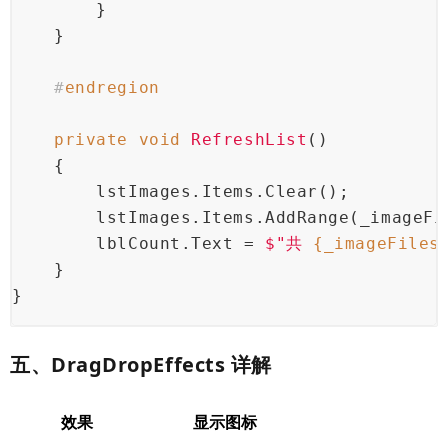
        }
    }
#
endregion
private
void
RefreshList
()
    {
        lstImages.Items.Clear();
        lstImages.Items.AddRange(_imageFi
        lblCount.Text = 
$"共 
{_imageFiles
    }
}
五、DragDropEffects 详解
效果
显示图标