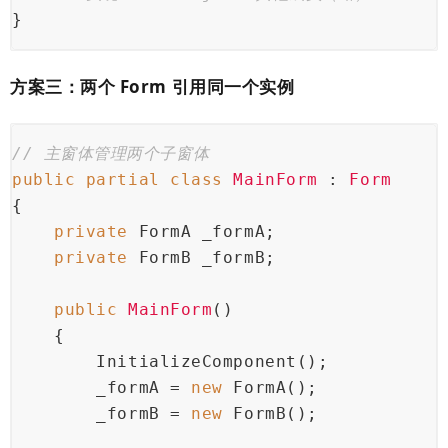
}
方案三：两个 Form 引用同一个实例
// 主窗体管理两个子窗体
public
partial
class
MainForm
 : 
Form
{
private
 FormA _formA;
private
 FormB _formB;
public
MainForm
()
    {
        InitializeComponent();
        _formA = 
new
 FormA();
        _formB = 
new
 FormB();