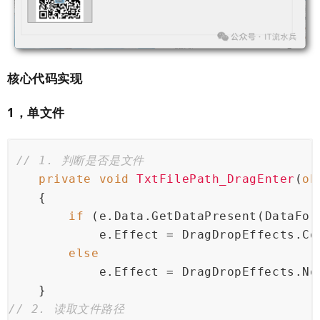
核心代码实现
1，单文件
// 1. 判断是否是文件
private
void
TxtFilePath_DragEnter
(
ob
    {
if
 (e.Data.GetDataPresent(DataFor
            e.Effect = DragDropEffects.Co
else
            e.Effect = DragDropEffects.No
    }
// 2. 读取文件路径