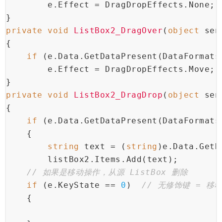
        e.Effect = DragDropEffects.None;
}
private
void
ListBox2_DragOver
(
object
 sen
{
if
 (e.Data.GetDataPresent(DataFormats
        e.Effect = DragDropEffects.Move;
}
private
void
ListBox2_DragDrop
(
object
 sen
{
if
 (e.Data.GetDataPresent(DataFormats
    {
string
 text = (
string
)e.Data.GetD
        listBox2.Items.Add(text);
// 如果是移动操作，从源 ListBox 删除
if
 (e.KeyState == 
0
)  
// 无修饰键 = 移
    {