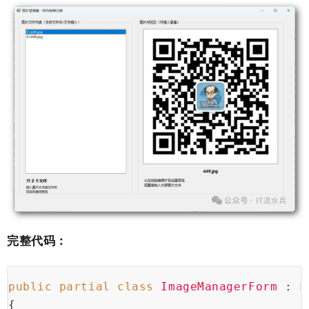
完整代码：
public
partial
class
ImageManagerForm
 : 
F
{