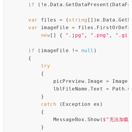
if
 (!e.Data.GetDataPresent(DataFo
var
 files = (
string
[])e.Data.GetD
var
 imageFile = files.FirstOrDef
new
[] { 
".jpg"
, 
".png"
, 
".gif
if
 (imageFile != 
null
)
        {
try
            {
                picPreview.Image = Image.
                lblFileName.Text = Path.G
            }
catch
 (Exception ex)
            {
                MessageBox.Show(
$"无法加载
            }