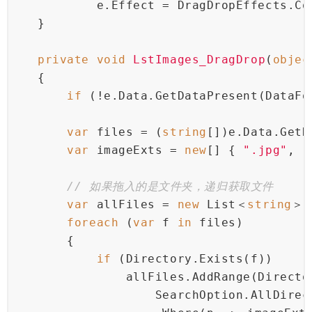
            e.Effect = DragDropEffects.Co
    }
private
void
LstImages_DragDrop
(
objec
    {
if
 (!e.Data.GetDataPresent(DataFo
var
 files = (
string
[])e.Data.GetD
var
 imageExts = 
new
[] { 
".jpg"
, 
"
// 如果拖入的是文件夹，递归获取文件
var
 allFiles = 
new
 List＜
string
＞(
foreach
 (
var
 f 
in
 files)
        {
if
 (Directory.Exists(f))
                allFiles.AddRange(Directo
                    SearchOption.AllDirec