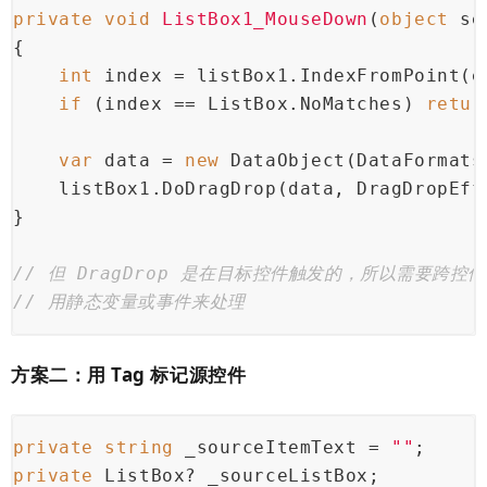
private
void
ListBox1_MouseDown
(
object
 se
{
int
 index = listBox1.IndexFromPoint(e
if
 (index == ListBox.NoMatches) 
retur
var
 data = 
new
 DataObject(DataFormats
    listBox1.DoDragDrop(data, DragDropEff
}
// 但 DragDrop 是在目标控件触发的，所以需要跨控
// 用静态变量或事件来处理
方案二：用 Tag 标记源控件
private
string
 _sourceItemText = 
""
;
private
 ListBox? _sourceListBox;