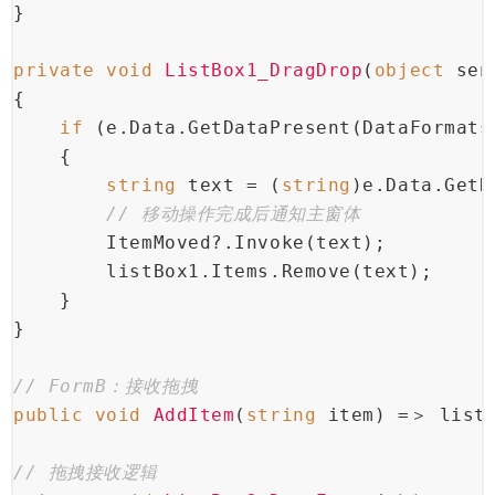
}
private
void
ListBox1_DragDrop
(
object
 sen
{
if
 (e.Data.GetDataPresent(DataFormats
    {
string
 text = (
string
)e.Data.GetD
// 移动操作完成后通知主窗体
        ItemMoved?.Invoke(text);
        listBox1.Items.Remove(text);
    }
}
// FormB：接收拖拽
public
void
AddItem
(
string
 item
)
 =＞ listB
// 拖拽接收逻辑