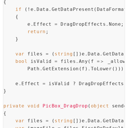
{
if
 (!e.Data.GetDataPresent(DataFormat
    {
        e.Effect = DragDropEffects.None;
return
;
    }
var
 files = (
string
[])e.Data.GetData(
bool
 isValid = files.Any(f =＞ _allow
        Path.GetExtension(f).ToLower()));
    e.Effect = isValid ? DragDropEffects.
}
private
void
PicBox_DragDrop
(
object
 sende
{
var
 files = (
string
[])e.Data.GetData(