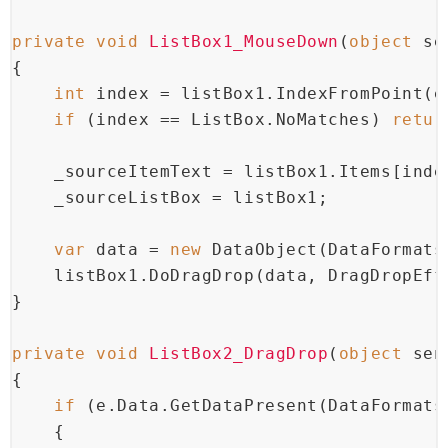
private
void
ListBox1_MouseDown
(
object
 se
{
int
 index = listBox1.IndexFromPoint(e
if
 (index == ListBox.NoMatches) 
retur
    _sourceItemText = listBox1.Items[inde
    _sourceListBox = listBox1;
var
 data = 
new
 DataObject(DataFormats
    listBox1.DoDragDrop(data, DragDropEff
}
private
void
ListBox2_DragDrop
(
object
 sen
{
if
 (e.Data.GetDataPresent(DataFormats
    {