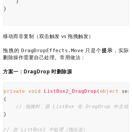
    }
}
移动而非复制（双击触发 vs 拖拽触发）
拖拽的
只是个
提示
，实际
DragDropEffects.Move
删除操作需要自己处理。常用做法：
方案一：DragDrop 时删除源
private
void
ListBox2_DragDrop
(
object
 sen
{
// 拖拽时，源 ListBox 在 DragDrop 中主动
}
// 在 ListBox1 中处理（拖出去）