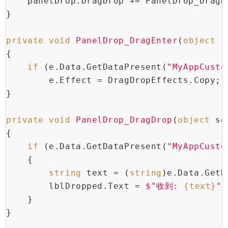
    panelDrop.DragDrop += PanelDrop_DragD
}
private
void
PanelDrop_DragEnter
(
object
 s
{
if
 (e.Data.GetDataPresent(
"MyAppCusto
        e.Effect = DragDropEffects.Copy;
}
private
void
PanelDrop_DragDrop
(
object
 se
{
if
 (e.Data.GetDataPresent(
"MyAppCusto
    {
string
 text = (
string
)e.Data.GetD
        lblDropped.Text = 
$"收到: 
{text}
"
;
    }
}