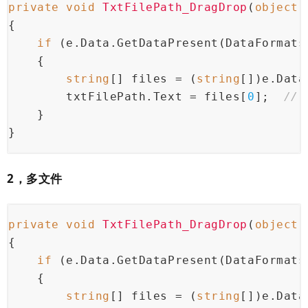
private
void
TxtFilePath_DragDrop
(
object
 
{
if
 (e.Data.GetDataPresent(DataFormats
    {
string
[] files = (
string
[])e.Data
        txtFilePath.Text = files[
0
];  
//
    }
}
2，多文件
private
void
TxtFilePath_DragDrop
(
object
 
{
if
 (e.Data.GetDataPresent(DataFormats
    {
string
[] files = (
string
[])e.Data