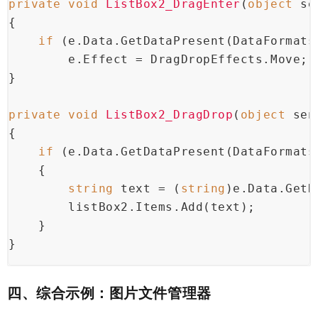
private
void
ListBox2_DragEnter
(
object
 se
{
if
 (e.Data.GetDataPresent(DataFormats
        e.Effect = DragDropEffects.Move;
}
private
void
ListBox2_DragDrop
(
object
 sen
{
if
 (e.Data.GetDataPresent(DataFormats
    {
string
 text = (
string
)e.Data.GetD
        listBox2.Items.Add(text);
    }
}
四、综合示例：图片文件管理器