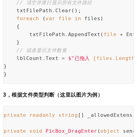
// 清空并逐行显示所有文件路径
    txtFilePath.Clear();
foreach
 (
var
file
in
 files)
    {
        txtFilePath.AppendText(
file
 + Env
    }
// 或者显示文件数量
    lblCount.Text = 
$"已拖入 
{files.Length
}
}
3，根据文件类型判断（这里以图片为例）
private
readonly
string
[] _allowedExtensi
private
void
PicBox_DragEnter
(
object
 send