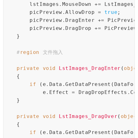
        lstImages.MouseDown += LstImages_
        picPreview.AllowDrop = 
true
;
        picPreview.DragEnter += PicPrevie
        picPreview.DragDrop += PicPreview
    }
#
region
 文件拖入
private
void
LstImages_DragEnter
(
obje
    {
if
 (e.Data.GetDataPresent(DataFor
            e.Effect = DragDropEffects.Co
    }
private
void
LstImages_DragOver
(
objec
    {
if
 (e.Data.GetDataPresent(DataFor