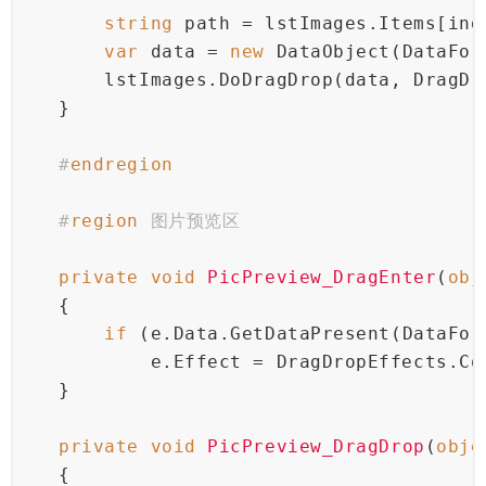
string
 path = lstImages.Items[ind
var
 data = 
new
 DataObject(DataFor
        lstImages.DoDragDrop(data, DragDr
    }
#
endregion
#
region
 图片预览区
private
void
PicPreview_DragEnter
(
obj
    {
if
 (e.Data.GetDataPresent(DataFor
            e.Effect = DragDropEffects.Co
    }
private
void
PicPreview_DragDrop
(
obje
    {