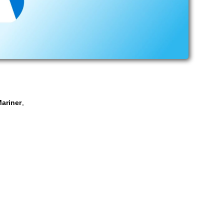
。
ariner
。