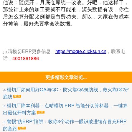
他说：随便开，月底仓库统一改改。好吧，他这样干，
那统计上来的加工费就不可能准，源头数据有误，你往
后怎么算分配比例都是白费功夫。所以，大家在做成本
分摊前，最好先要学会洗数据。
点晴模切ERP更多信息：
https://moqie.clicksun.cn
，联系电
话：
4001861886
更多精彩文章浏览...
模切厂如何用好QA与QC：防火靠QA筑防线，救火靠QC守
底线
模切厂降本利器：点晴模切 ERP 智能分切算料器，一键算
出最优开料方案
警惕“伪ERP”陷阱：教你3个动作一眼识破进销存冒充ERP
的套路