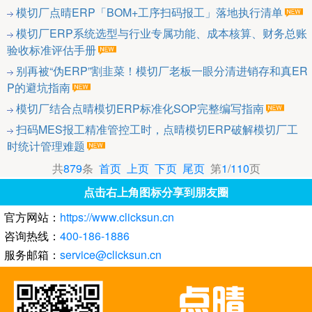
模切厂点晴ERP「BOM+工序扫码报工」落地执行清单
模切厂ERP系统选型与行业专属功能、成本核算、财务总账
验收标准评估手册
别再被“伪ERP”割韭菜！模切厂老板一眼分清进销存和真ER
P的避坑指南
模切厂结合点晴模切ERP标准化SOP完整编写指南
扫码MES报工精准管控工时，点晴模切ERP破解模切厂工
时统计管理难题
共
879
条
首页
上页
下页
尾页
第
1
/
110
页
点击右上角图标分享到朋友圈
官方网站：
https://www.clicksun.cn
咨询热线：
400-186-1886
服务邮箱：
service@clicksun.cn