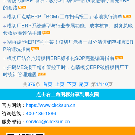
警惕“伪ERP”陷阱：教你3个动作一眼识破进销存冒充ERP
的套路
模切厂点晴ERP「BOM+工序扫码报工」落地执行清单
模切厂ERP系统选型与行业专属功能、成本核算、财务总账
验收标准评估手册
别再被“伪ERP”割韭菜！模切厂老板一眼分清进销存和真ER
P的避坑指南
模切厂结合点晴模切ERP标准化SOP完整编写指南
扫码MES报工精准管控工时，点晴模切ERP破解模切厂工
时统计管理难题
共
879
条
首页
上页
下页
尾页
第
1
/
110
页
点击右上角图标分享到朋友圈
官方网站：
https://www.clicksun.cn
咨询热线：
400-186-1886
服务邮箱：
service@clicksun.cn