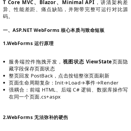
T
Core MVC、Blazor、Minimal API
，讲清架构差
异、性能差距、痛点缺陷，并附带完整可运行对比源
码。
一、
ASP.NET
WebForms 核心本质与致命短板
1.WebForms 运行原理
服务端控件拖拽开发，
视图状态 ViewState
页面隐
藏字段保存页面状态
整页回发 PostBack，点击按钮整张页面刷新
页面生命周期复杂：Init→Load→事件→Render
强耦合：前端 HTML、后端 C# 逻辑、数据库操作写
在同一个页面.cs+aspx
2.WebForms 无法弥补的硬伤