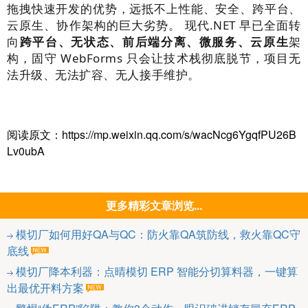
拖拽快速开发的优势，远抵不上性能、安全、跨平台、
云原生、协作架构的巨大劣势。 现代.NET 早已全面转
向
跨平台、无状态、前后端分离、微服务、云原生
架
构，固守 WebForms 只会让技术栈彻底脱节，项目无
法升级、无法扩容、无人接手维护。
阅读原文：https://mp.weixin.qq.com/s/wacNcg6YgqfPU26B
Lv0ubA
更多精彩文章浏览...
模切厂如何用好QA与QC：防火靠QA筑防线，救火靠QC守
底线
模切厂降本利器：点晴模切 ERP 智能分切算料器，一键算
出最优开料方案