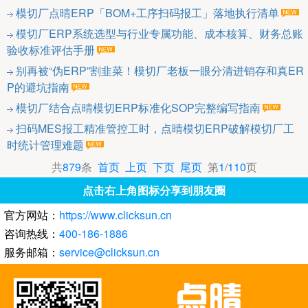
模切厂点晴ERP「BOM+工序扫码报工」落地执行清单
模切厂ERP系统选型与行业专属功能、成本核算、财务总账
验收标准评估手册
别再被“伪ERP”割韭菜！模切厂老板一眼分清进销存和真ER
P的避坑指南
模切厂结合点晴模切ERP标准化SOP完整编写指南
扫码MES报工精准管控工时，点晴模切ERP破解模切厂工
时统计管理难题
共
879
条
首页
上页
下页
尾页
第
1
/
110
页
点击右上角图标分享到朋友圈
官方网站：
https://www.clicksun.cn
咨询热线：
400-186-1886
服务邮箱：
service@clicksun.cn