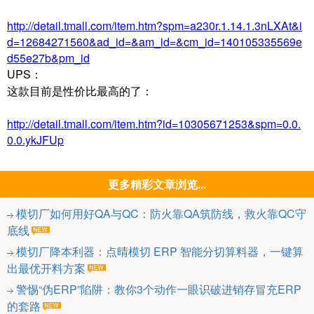
http://detail.tmall.com/item.htm?spm=a230r.1.14.1.3nLXAt&i
d=12684271560&ad_id=&am_id=&cm_id=140105335569e
d55e27b&pm_id
UPS：
这款目前是性价比最高的了：
http://detail.tmall.com/item.htm?id=10305671253&spm=0.0.
0.0.ykJFUp
更多精彩文章浏览...
模切厂如何用好QA与QC：防火靠QA筑防线，救火靠QC守
底线
模切厂降本利器：点晴模切 ERP 智能分切算料器，一键算
出最优开料方案
警惕“伪ERP”陷阱：教你3个动作一眼识破进销存冒充ERP
的套路