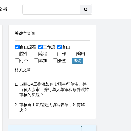
文档
关键字查询
自由流程
工作流
自由
控件
流程
工作
编辑
可否
添加
会签
相关文章
点晴OA工作流如何实现串行单审、并
行多人会审、并行单人单审和条件跳转
审核的流程？
审核自由流程无法填写表单，如何解
决？