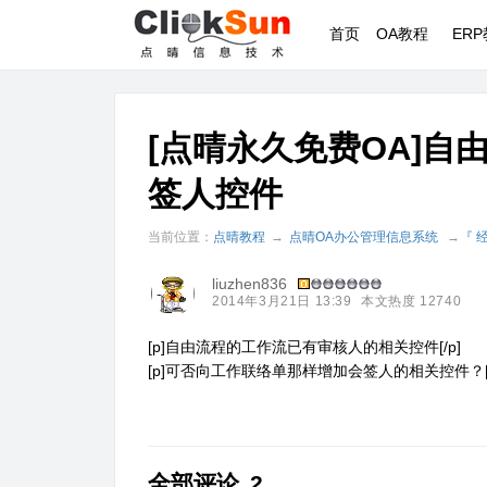
首页
OA教程
ER
[点晴永久免费OA]
签人控件
当前位置：
点晴教程
→
点晴OA办公管理信息系统
→
『 
liuzhen836
2014年3月21日 13:39
本文热度 12740
[p]自由流程的工作流已有审核人的相关控件[/p]
[p]可否向工作联络单那样增加会签人的相关控件？[/
全部评论
2