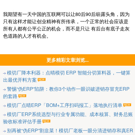
我期望有一天中国的互联网可以让80后90后崭露头角，因为
只有这样才能让创业精神有所传承，一个正常的社会应该是
所有人都有公平公正的机会，而不是只让 有后台有底子走灰
色道路的人才有机会。
更多精彩文章浏览...
模切厂降本利器：点晴模切 ERP 智能分切算料器，一键算
出最优开料方案
警惕“伪ERP”陷阱：教你3个动作一眼识破进销存冒充ERP
的套路
模切厂点晴ERP「BOM+工序扫码报工」落地执行清单
模切厂ERP系统选型与行业专属功能、成本核算、财务总账
验收标准评估手册
别再被“伪ERP”割韭菜！模切厂老板一眼分清进销存和真ER