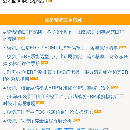
@点晴客服5 3q,搞定
更多精彩文章浏览...
警惕“伪ERP”陷阱：教你3个动作一眼识破进销存冒充ERP
的套路
模切厂点晴ERP「BOM+工序扫码报工」落地执行清单
模切厂ERP系统选型与行业专属功能、成本核算、财务总账
验收标准评估手册
别再被“伪ERP”割韭菜！模切厂老板一眼分清进销存和真ER
P的避坑指南
模切厂结合点晴模切ERP标准化SOP完整编写指南
扫码MES报工精准管控工时，点晴模切ERP破解模切厂工
时统计管理难题
模切厂排产中 TOC 瓶颈约束理论实操落地
模切厂呆滞库存全流程拆解分析
共
877
条
首页
上页
下页
尾页
第
1
/
110
页