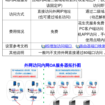
该固定IP)
访问即
直接访问外网IP地址
通过二级域
访问方式
(也可通过域名访问)
（动态解析
花生壳服务免费
PC客户端访问
费用情况
免费
机APP访问，手
使用点晴内
设置参考文档
IIS增加访问端口
、
路由器端口映
其他说明
一般均不支持外网直接通过80端口访问，
外网访问内网OA服务器拓扑图