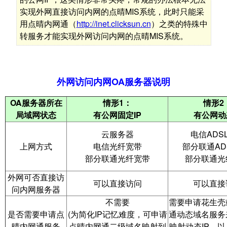
实现外网直接访问内网的点晴MIS系统，此时只能采
用点晴内网通（
http://inet.clicksun.cn
）之类的特殊中
转服务才能实现外网访问内网的点晴MIS系统。
外网访问内网OA服务器说明
OA服务器所在
情形1：
情形2
局域网状态
有公网固定IP
有
公
网动
云服务器
电信ADS
上网方式
电信光纤宽带
部分联通AD
部分联通光纤宽带
部分联通光
外网可否直接访
可以直接访问
可以直接
问内网服务器
不需要
需要申请花生壳
是否需要申请点
(为简化IP记忆难度，可申请
通动态域名服务
晴内网通服务
点晴内网通二级域名映射到
映射动态IP，