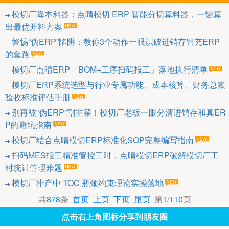
模切厂降本利器：点晴模切 ERP 智能分切算料器，一键算
出最优开料方案
警惕“伪ERP”陷阱：教你3个动作一眼识破进销存冒充ERP
的套路
模切厂点晴ERP「BOM+工序扫码报工」落地执行清单
模切厂ERP系统选型与行业专属功能、成本核算、财务总账
验收标准评估手册
别再被“伪ERP”割韭菜！模切厂老板一眼分清进销存和真ER
P的避坑指南
模切厂结合点晴模切ERP标准化SOP完整编写指南
扫码MES报工精准管控工时，点晴模切ERP破解模切厂工
时统计管理难题
模切厂排产中 TOC 瓶颈约束理论实操落地
共
878
条
首页
上页
下页
尾页
第
1
/
110
页
点击右上角图标分享到朋友圈