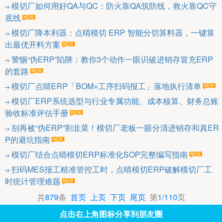
模切厂如何用好QA与QC：防火靠QA筑防线，救火靠QC守
底线
模切厂降本利器：点晴模切 ERP 智能分切算料器，一键算
出最优开料方案
警惕“伪ERP”陷阱：教你3个动作一眼识破进销存冒充ERP
的套路
模切厂点晴ERP「BOM+工序扫码报工」落地执行清单
模切厂ERP系统选型与行业专属功能、成本核算、财务总账
验收标准评估手册
别再被“伪ERP”割韭菜！模切厂老板一眼分清进销存和真ER
P的避坑指南
模切厂结合点晴模切ERP标准化SOP完整编写指南
扫码MES报工精准管控工时，点晴模切ERP破解模切厂工
时统计管理难题
共
879
条
首页
上页
下页
尾页
第
1
/
110
页
点击右上角图标分享到朋友圈