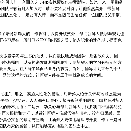
的脚步时，久而久之，erp实施绩效也会受影响。如此一来，项目经
rp团队里有新鲜人加入时，请不要冷淡对待，让他黯然离开。带新鲜
熟悉团队文化，一定要有人带，而不是随便丢给任何一位团队成员来带。
除了培育新鲜人的工作职能，以提升绩效外，帮助新鲜人做职涯规划也
而很容易在一段时间的学习和提高之后，陷入职业的迷茫期，提高也
次激发学习与进步的劲头，从而最快地成为团队中后备战斗力。因
职务所需的、以及将来发展所需的职能，使新鲜人的学习有特定的方
最重要是让新人能了解自己业务的职责。例如，辅导计划可分为个人
。透过这样的方式，让新鲜人能在工作中找到成长的空间。
心服”。那么，实施人性化的管理，对新鲜人给予关怀与照顾是最为
到多表扬，少批评。人人都有自尊心，都有被尊重的需要，因此在对新人
么的微不足道；二是要主动关心与帮助新鲜人，很多项目经理容易犯
很少再去跟踪和过问，以致让新鲜人倍感漂泊与凄凉，没有归属感。因
予真心实意的帮助与照顾，让新鲜人更快地适应与开展工作；三是可
团队有家的感觉，从而能够更好地融入团队当中去。