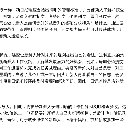
纸一样，项目经理应要给出清晰的管理标准，并要使新人了解和接受
。例如，要建立激励制度、考核制度、奖惩制度、晋升制度等。然
怎么做，新人是如何晋升的及晋升的各项要求和条件是什么。通过健
的规范化、管理制度的奖惩分明。只要努力每人都可以收获成功，让
使新人迅速成长。
状况，还应让新鲜人针对未来的规划提出自己的看法。这种正式的沟
视新鲜人工作状况、了解其发展潜力的好机会。例如，每周必须提交
周工作进度和未完成的任务及理由。要培养新鲜人对自己负责、对工
理看的，当过了几个月或一年后回头让新人再看看自己的日志，会发
过项目日记汇报还能及时发现和解决问题。因此，日记监控是培养新
大敌人。因此，需要给新鲜人安排明确的工作任务和及时检查验收。这
人快5倍以上，但还是要让新鲜人自己去折腾折腾，然后让他们做纪录
做。当然，对于成长很快的新鲜人，应给予奖励、或加薪或参加一些