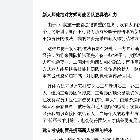
新人师徒结对方式可使团队更具战斗力
由于erp实施一般都是很繁重的任务，没有太多
个月的培训，显然不可能将所有经验全部传承给新
不负责任的做法。我的经验是采用新人师徒结对方
这种师傅带徒弟的做法有两个好处：一方面让新鲜
经验，为将来团队扩张预先准备一些“种子”。实
人可能需要一、二周才能和团队相处融洽，而使用
方式老人能尽快将技能和团队文化传递给新人，降
更有成就感和归宿感，对团队也就更容易认同。
具体方法可以是安排资深员工与新进员工一起工
人一组的三角形团体形态。三角形的顶尖是最资深
让次资深员工担任新进员工的“引导人”，由最资深
鲜人不会有孤单、被冷落和乏人照顾的感觉；次资
经验和知识直接回馈给新人。当每个人的心中都有
了“传帮带”的精神，也会使得团队人才储备更充足
建立考核制度是提高新人效率的根本