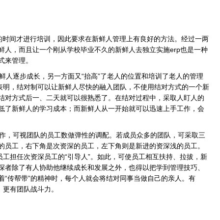
的时间才进行培训，因此要求在新鲜人管理上有良好的方法。经过一两
鲜人，而且让一个刚从学校毕业不久的新鲜人去独立实施erp也是一种
式来管理。
人逐步成长，另一方面又“抬高”了老人的位置和培训了老人的管理
践表明，结对制可以让新鲜人尽快的融入团队，不使用结对方式的一个新
结对方式后一、二天就可以很熟悉了。在结对过程中，采取人盯人的
低了新鲜人的学习成本；而新鲜人从一开始就可以迅速上手工作，会
作，可视团队的员工数做弹性的调配。若成员众多的团队，可采取三
的员工，右下角是次资深的员工，左下角则是新进的资深浅的员工。
员工担任次资深员工的“引导人”。如此，可使员工相互扶持、拉拔，新
深者除了有人协助他继续成长和发展之外，也得以把学到管理技巧、
着“传帮带”的精神时，每个人就会将结对同事当做自己的亲人。有
，更有团队战斗力。