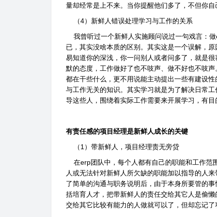
量却经常是上不来。当你提醒他们多了，不但你自
（4）新鲜人错误处理学习与工作的关系
我曾听过一个新鲜人实施顾问说过一句戏言：做e
已，其实没啥本质的区别。其实这是一个误解，原
易知道你的深浅，你一问别人或者问多了，就是很
默的态度，工作做好了也不吱声、做不好也不吱声
都在干些什么，更不用说能主动提出一些有建设性
与工作无关的知识。其实学习就是为了解决日常工
导这些人，围绕着实际工作需要来开展学习，有目
有责任感的项目经理是新鲜人成长的关键
（1）带新鲜人，项目经理责无旁贷
在erp团队中，每个人都有自己的职能和工作范
人或无法针对新鲜人所欠缺的职能加以指导的人来
了简单的沟通与职务说明后，由于本身所要管的事
括培育人才，把带新鲜人的责任交给其它人是偷懒
交给其它比较有能力的人做就可以了，但却忘记了