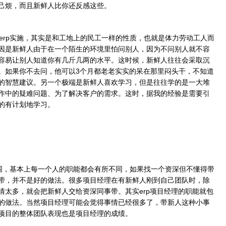
己烦，而且新鲜人比你还反感这些。
rp实施，其实是和工地上的民工一样的性质，也就是体力劳动工人而
因是新鲜人由于在一个陌生的环境里怕问别人，因为不问别人就不容
容易让别人知道你有几斤几两的水平。这时候，新鲜人往往会采取沉
。如果你不去问，他可以3个月都老老实实的呆在那里闷头干，不知道
的智慧建议。另一个极端是新鲜人喜欢学习，但是往往学的是一大堆
作中的疑难问题、为了解决客户的需求。这时，据我的经验是需要引
的有计划地学习。
围，基本上每一个人的职能都会有所不同，如果找一个资深但不懂得带
带，并不是好的做法。很多项目经理在有新鲜人刚到自己团队时，除
情太多，就会把新鲜人交给资深同事带。其实erp项目经理的职能就包
的做法。当然项目经理可能会觉得事情已经很多了，带新人这种小事
项目的整体团队表现也是项目经理的成绩。