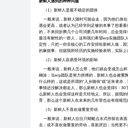
新鲜人遇到的种种问题
（1）新鲜人是最不稳定的团体
一般来说，新鲜人随时可能会走，因为他们身在
遇会更高，或者认为已经学到足够的本事了想看看
的，不来回折腾几个公司消磨几年时间，总会觉得
最没有耐性的一群人，这和我们希望erp实施团队
定性，只把一些非核心的工作安排给新鲜人做，因
的麻烦事。但据我所经历的实施经验表明，实际上
（2）新鲜人容易受环境的影响
一般来说，新鲜人怎么带，他们就会变成怎么样。
糊涂；当erp团队是努力拼搏的，新鲜人也会被熏
什么样的，这就是所谓的“入乡随俗”或“近朱者赤
事情还没解决都走人，那么新鲜人也会觉得5：30
么新鲜人也会觉得这样是天经地义。所以，据我的
育，那么这个新鲜人在未来的几年里也会有很规范
（3）新鲜人不喜欢做重复劳动
一般来说，新鲜人往往只蜻蜓点水式停留在表面
去；或不喜欢做重复的劳动，喜新厌旧；当然更不