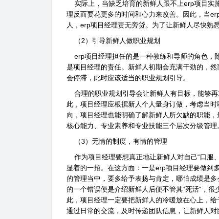
实际上，当缺乏培育的新鲜人跟不上erp项目实施
理反而要花更多的时间和心力来改善。因此，当e
人，erp项目经理责无旁贷。为了让新鲜人尽快
（2）引导新鲜人做职业规划
erp项目经理担任的是一种教练和导师的角色，
是项目经理的责任。新鲜人初期会充满干劲的，然
会停滞，此时应该适当的职业规划引导。
合理的职业规划引导会让新鲜人有目标，能够再
此，项目经理应根据新人个人量身订做，考虑当时
向，项目经理也能明确了解新鲜人所欠缺的职能，
核心能力、专业素养和专业技能三个层次分级管理
（3）无情的制度，有情的管理
作为项目经理要想真正地让新鲜人对自己“口服、
显着的一招。在这方面：一是erp项目经理要做
的管理当中，要多给予表扬与肯定，哪怕成绩是多
的一个错误便是介绍新鲜人后便不管其“死活”，
此，项目经理一定要把新鲜人的冷暖放在心上，给
通过日常的交流，及时传递团队信息，让新鲜人对