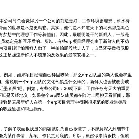
本公司时总会觉得另一个公司的前途更好，工作环境更理想，薪水待
外面的世界是不是更精彩。其实，他们是不知道天下的乌鸦都是黑色
有梦想中的理想工作等着他们。因此，最聪明能干的新鲜人，一般是
人员稳定是相互矛盾的。所以，有些erp项目经理会由于新鲜人的不稳
为项目经理怕新鲜人做了一半拍拍屁股就走人了，自己还要做擦屁股
这正是加速新鲜人不稳定的反效果的最笨安排之一。
例如，如果项目经理自己稀里糊涂，那么erp团队里的新人也会稀里
陶。这说明一个erp团队的文化气氛是什么样的，新鲜人也会被改变成
，近墨者黑”吧。例如，有些公司5：30就下班，工作任务有天大的重要
下班是天经地义；如果整个erp团队成员都在随时上网聊天看新闻，那
经验是若果新鲜人在第一个erp项目管理中得到很规范的职业道德教
的职业道德和职业操作。
，了解了表面很浅显的内容就以为自己很懂了，不愿意深入到细节中
会为某件事情，某项工作负责到底的。所以，虽然做事情很快，但质