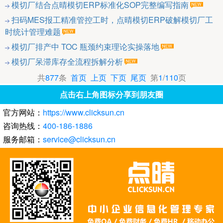
模切厂结合点晴模切ERP标准化SOP完整编写指南
扫码MES报工精准管控工时，点晴模切ERP破解模切厂工
时统计管理难题
模切厂排产中 TOC 瓶颈约束理论实操落地
模切厂呆滞库存全流程拆解分析
共
877
条
首页
上页
下页
尾页
第
1
/
110
页
点击右上角图标分享到朋友圈
官方网站：
https://www.clicksun.cn
咨询热线：
400-186-1886
服务邮箱：
service@clicksun.cn