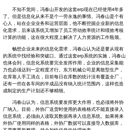
不知不觉间，冯春山开发的这套erp现在已经使用4年多
了。但是信息化从来不是个一劳永逸的事情。冯春山是个有
心人，站在企业业务和运营层面，他不断挖掘企业新的信息
化需求，后来该系统又增加了员工劳动效率统计和绩效考核
计算的功能，这在很大程度上解决了人力资源的工作瓶颈。
畅想企业未来的信息化需求，冯春山认为还是要从现有
的系统中找经验和突破口。通过这套erp系统的实施，冯春山
也体会到，信息化系统要完全发挥作用，企业的信息采集能
力也必须达到一定程度才行。东方机械公司是离散型生产，
在库靠人手工清点，目前每日在库数的统计没有覆盖全厂，
还有一些在各车间的半成品没有纳入统计范围内，这样也造
成制定的生产计划还不够精细。
冯春山认为，信息系统要发挥更大作用，也必须将外协
厂纳入。目前，外协厂送货时使用的表格格式不能直接录入
信息系统，必须由人读取其数据再录入信息系统。如果将来
外协厂使用同样的表格，外协厂数据可以直接导入数据库，
不需要重新整理，就会加快信息的处理效率。