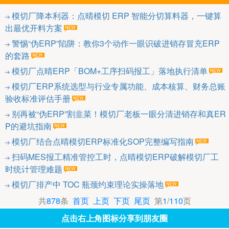
模切厂降本利器：点晴模切 ERP 智能分切算料器，一键算
出最优开料方案
警惕“伪ERP”陷阱：教你3个动作一眼识破进销存冒充ERP
的套路
模切厂点晴ERP「BOM+工序扫码报工」落地执行清单
模切厂ERP系统选型与行业专属功能、成本核算、财务总账
验收标准评估手册
别再被“伪ERP”割韭菜！模切厂老板一眼分清进销存和真ER
P的避坑指南
模切厂结合点晴模切ERP标准化SOP完整编写指南
扫码MES报工精准管控工时，点晴模切ERP破解模切厂工
时统计管理难题
模切厂排产中 TOC 瓶颈约束理论实操落地
共
878
条
首页
上页
下页
尾页
第
1
/
110
页
点击右上角图标分享到朋友圈