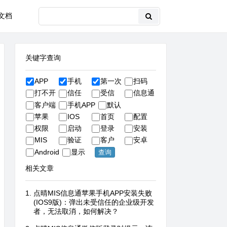
文档
关键字查询
APP
手机
第一次
扫码
打不开
信任
受信
信息通
客户端
手机APP
默认
苹果
IOS
首页
配置
权限
启动
登录
安装
MIS
验证
客户
安卓
Android
显示
相关文章
点晴MIS信息通苹果手机APP安装失败
(IOS9版)：弹出未受信任的企业级开发
者，无法取消，如何解决？