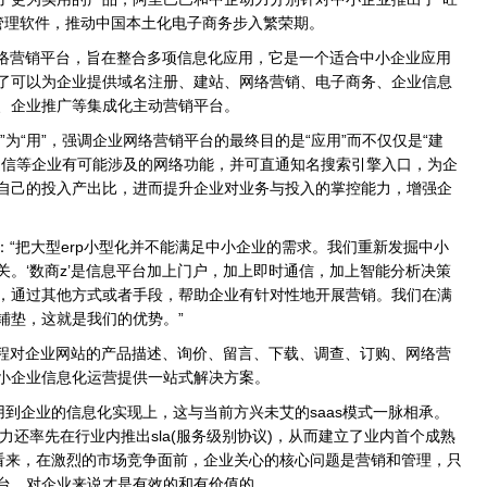
的管理软件，推动中国本土化电子商务步入繁荣期。
络营销平台，旨在整合多项信息化应用，它是一个适合中小企业应用
了可以为企业提供域名注册、建站、网络营销、电子商务、企业信息
、企业推广等集成化主动营销平台。
为“用”，强调企业网络营销平台的最终目的是“应用”而不仅仅是“建
通信等企业有可能涉及的网络功能，并可直通知名搜索引擎入口，为企
自己的投入产出比，进而提升企业对业务与投入的掌控能力，增强企
“把大型erp小型化并不能满足中小企业的需求。我们重新发掘中小
关。‘数商z’是信息平台加上门户，加上即时通信，加上智能分析决策
，通过其他方式或者手段，帮助企业有针对性地开展营销。我们在满
铺垫，这就是我们的优势。”
程对企业网站的产品描述、询价、留言、下载、调查、订购、网络营
小企业信息化运营提供一站式解决方案。
用到企业的信息化实现上，这与当前方兴未艾的saas模式一脉相承。
力还率先在行业内推出sla(服务级别协议)，从而建立了业内首个成熟
丹看来，在激烈的市场竞争面前，企业关心的核心问题是营销和管理，只
台，对企业来说才是有效的和有价值的。