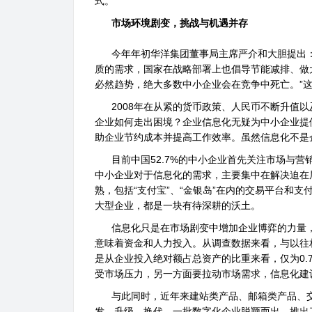
式。
市场环境剧变，挑战与机遇并存
今年年初华洋集团董事局主席严介和大胆提出：
质的需求，国家在战略部署上也倡导节能减排、做
必然趋势，绝大多数中小企业会在竞争中死亡。”
2008年在从紧的货币政策、人民币不断升值以及
企业如何走出困境？企业信息化无疑为中小企业提
助企业节约成本并提高工作效率。虽然信息化不是
目前中国52.7%的中小企业首先关注市场与营
中小企业对于信息化的需求，主要集中在解决迫在
熟，包括“支付宝”、“金银岛”在内的交易平台和
大型企业，都是一块有待深耕的沃土。
信息化只是在市场剧变中增加企业博弈的力量，
意味着资金和人力投入。从调查数据来看，与以往
是从企业投入绝对额占总资产的比重来看，仅为0.
受市场压力，另一方面要拉动市场需求，信息化建
与此同时，近年来建站类产品、邮箱类产品、交
发、升级、换代。一批数字化企业脱颖而出，推出