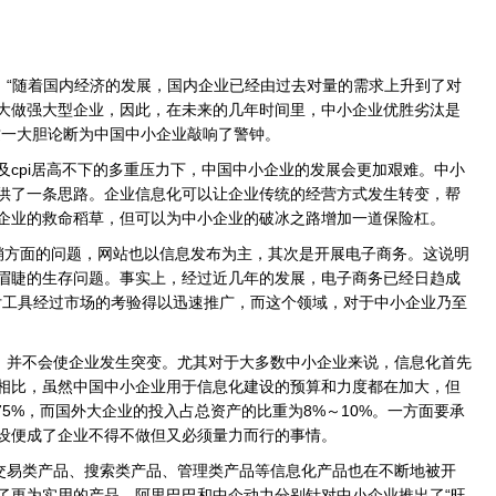
“随着国内经济的发展，国内企业已经由过去对量的需求上升到了对
大做强大型企业，因此，在未来的几年时间里，中小企业优胜劣汰是
这一大胆论断为中国中小企业敲响了警钟。
cpi居高不下的多重压力下，中国中小企业的发展会更加艰难。中小
供了一条思路。企业信息化可以让企业传统的经营方式发生转变，帮
企业的救命稻草，但可以为中小企业的破冰之路增加一道保险杠。
销方面的问题，网站也以信息发布为主，其次是开展电子商务。这说明
眉睫的生存问题。事实上，经过近几年的发展，电子商务已经日趋成
支付工具经过市场的考验得以迅速推广，而这个领域，对于中小企业乃至
并不会使企业发生突变。尤其对于大多数中小企业来说，信息化首先
相比，虽然中国中小企业用于信息化建设的预算和力度都在加大，但
75%，而国外大企业的投入占总资产的比重为8%～10%。一方面要承
设便成了企业不得不做但又必须量力而行的事情。
易类产品、搜索类产品、管理类产品等信息化产品也在不断地被开
了更为实用的产品，阿里巴巴和中企动力分别针对中小企业推出了“旺