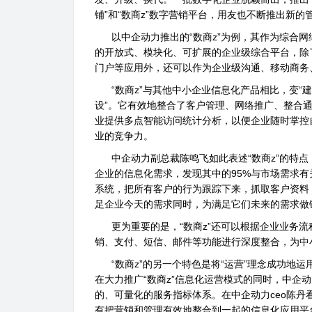
铺”和“数商z”数字营销平台，用友也不断推出新
以中企动力推出的“数商z”为例，其作为综合网
的开放式、模块化、可扩展的企业级综合平台，除
门户等应用外，还可以作为企业级沟通、移动商务
“数商z”与其他中小企业信息化产品相比，变“建”
设”。它有效地整合了客户管理、网络推广、整合
业提供多点智能访问统计分析，以便企业随时掌控
业的竞争力。
中企动力副总裁陈鸣飞如此表述“数商z”的特点：
企业的信息化需求，发现其中的95%与市场需求有
系统，把所有客户的行为跟踪下来，抓取客户资料
足企业今天的需求同时，为满足它们未来的需求做
更为重要的是，“数商z”还可以根据企业业务流
销、支付、短信、邮件等功能进行深度整合，为中
“数商z”的另一个特色是将“运营”理念成功地运
在大力推广“数商z”信息化运营模式的同时，中企动
的、可量化的服务指标体系。在中企动力ceo陈
有把营销和管理有效地整合到一起的信息化应用平