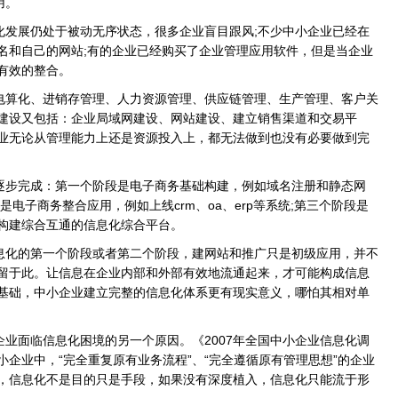
用。
发展仍处于被动无序状态，很多企业盲目跟风;不少中小企业已经在
名和自己的网站;有的企业已经购买了企业管理应用软件，但是当企业
有效的整合。
算化、进销存管理、人力资源管理、供应链管理、生产管理、客户关
建设又包括：企业局域网建设、网站建设、建立销售渠道和交易平
业无论从管理能力上还是资源投入上，都无法做到也没有必要做到完
步完成：第一个阶段是电子商务基础构建，例如域名注册和静态网
电子商务整合应用，例如上线crm、oa、erp等系统;第三个阶段是
构建综合互通的信息化综合平台。
化的第一个阶段或者第二个阶段，建网站和推广只是初级应用，并不
留于此。让信息在企业内部和外部有效地流通起来，才可能构成信息
基础，中小企业建立完整的信息化体系更有现实意义，哪怕其相对单
面临信息化困境的另一个原因。《2007年全国中小企业信息化调
企业中，“完全重复原有业务流程”、“完全遵循原有管理思想”的企业
说，信息化不是目的只是手段，如果没有深度植入，信息化只能流于形